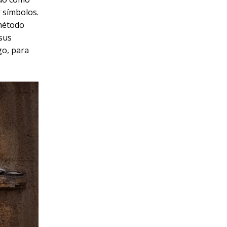
r símbolos.
método
 sus
go, para