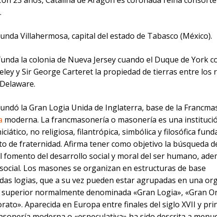
Con 23 años, Catalina de Aragón es coronada reina consorte
.
funda Villahermosa, capital del estado de Tabasco (México).
 funda la colonia de Nueva Jersey cuando el Duque de York c
ley y Sir George Carteret la propiedad de tierras entre los r
Delaware.
fundó la Gran Logia Unida de Inglaterra, base de la Francma
a
moderna. La francmasonería o masonería es una instituci
niciático, no religiosa, filantrópica, simbólica y filosófica fun
o de fraternidad. Afirma tener como objetivo la búsqueda de
l fomento del desarrollo social y moral del ser humano, ade
social. Los masones se organizan en estructuras de base
as logias, que a su vez pueden estar agrupadas en una or
 superior normalmente denominada «Gran Logia», «Gran Or
rato». Aparecida en Europa entre finales del siglo XVII y prin
 masonería moderna o «especulativa» ha sido descrita a men