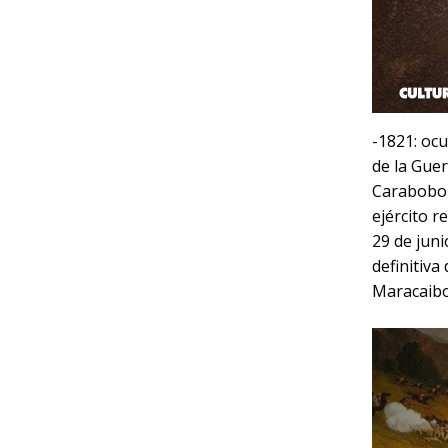
-1821: ocu
de la Gue
Carabobo e
ejército r
29 de juni
definitiva
Maracaibo