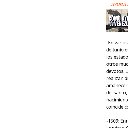
AYUDA 
-En vario
de Junio e
los estad
otros much
devotos. L
realizan d
amanecer y
del santo,
nacimiento
coincide co
-1509: Enr