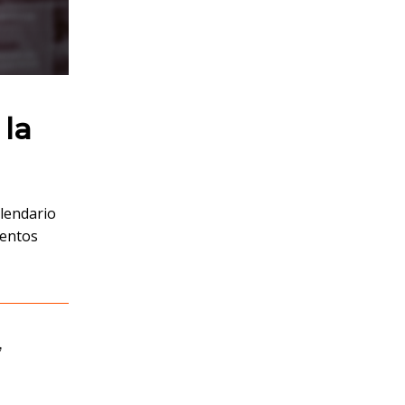
 la
alendario
ventos
,