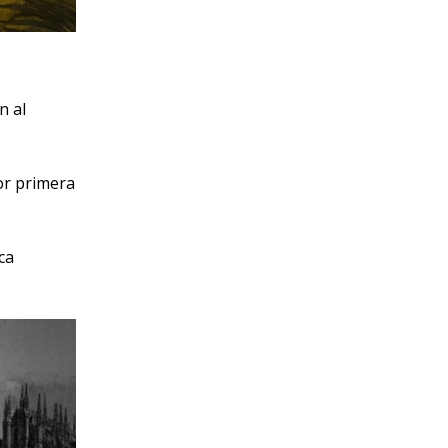
n al
or primera
ca