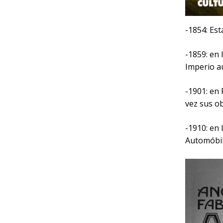
-1854: Est
-1859: en 
Imperio au
-1901: en 
vez sus o
-1910: en
Automóbil