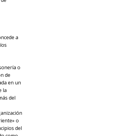
 de
oncede a
íos
sonería o
ón de
dada en un
 la
más del
ganización
iente» o
cipios del
udo como