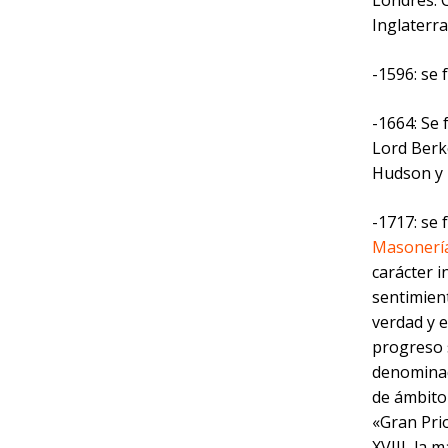
Londres. 
Inglaterra
-1596: se 
-1664: Se
Lord Berke
Hudson y 
-1717: se 
Masonerí
carácter i
sentimient
verdad y e
progreso 
denominad
de ámbito
«Gran Prio
XVIII, la