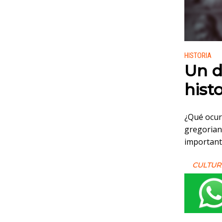
Publicado
HISTORIA
Un d
histo
¿Qué ocurr
gregorian
important
CULTUR