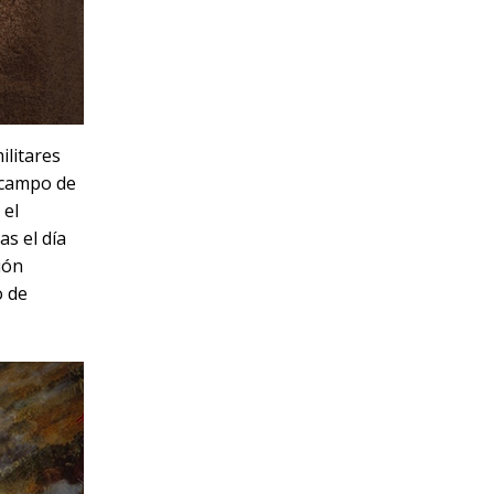
ilitares
 campo de
 el
as el día
ión
o de