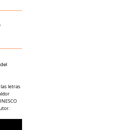
,
del
las letras
aldor
a UNESCO
utor.