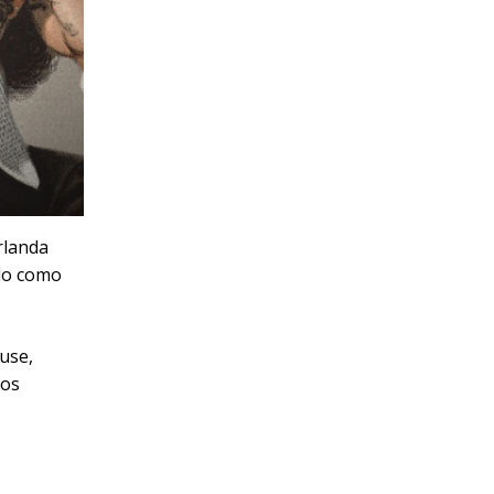
rlanda
ido como
use,
dos