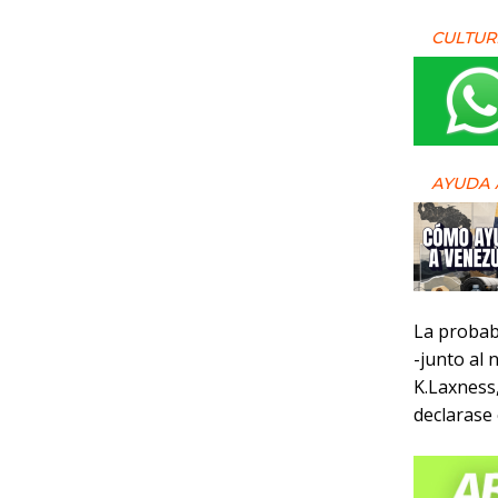
CULTUR
AYUDA 
La probabl
-junto al
K.Laxness
declarase 