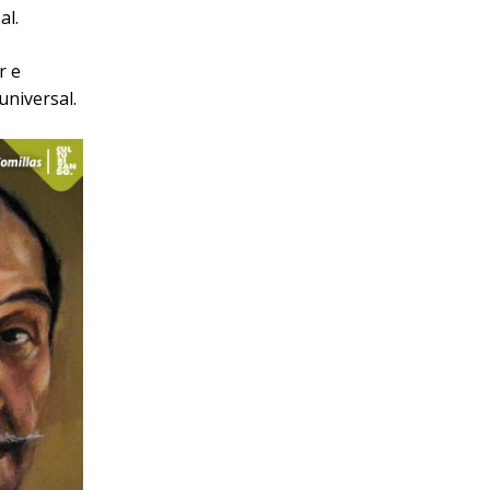
l.​
r e
universal.