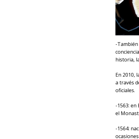
-También 
conciencia
historia, 
En 2010, l
a través d
oficiales.
-1563: en 
el Monast
-1564: na
ocasiones