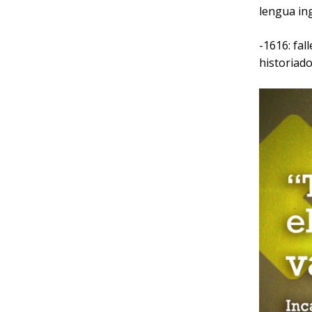
lengua ing
-1616: fal
historiado