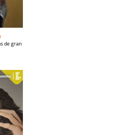
m
as de gran