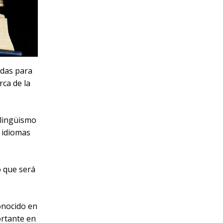
idas para
rca de la
ilingüismo
s idiomas
o que será
onocido en
ortante en