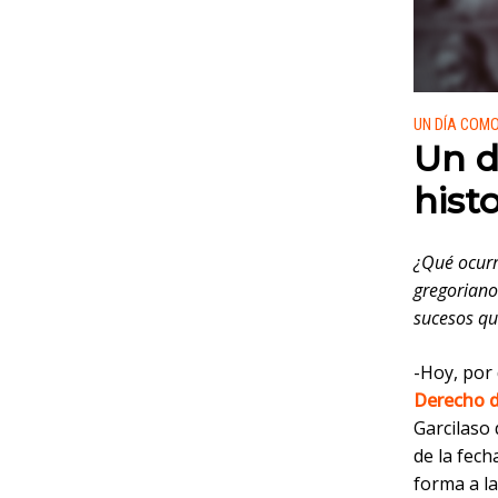
Publicado
UN DÍA COM
Un d
histo
¿Qué ocurri
gregoriano
sucesos qu
-Hoy, por 
Derecho d
Garcilaso 
de la fech
forma a la