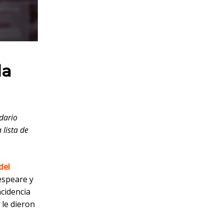
la
ndario
 lista de
del
espeare y
ncidencia
 le dieron