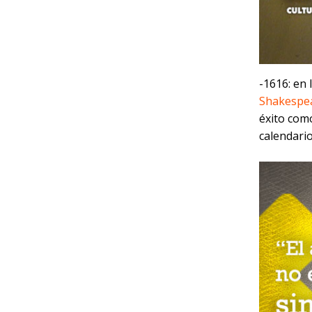
-1616: en 
Shakespe
éxito com
calendario