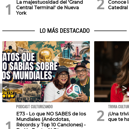
La majestuosidad del 'Grand
Conoce l
Central Terminal' de Nueva
Catedral
York
LO MÁS DESTACADO
PODCAST CULTURIZANDO
TRIVIA CULTU
E73 • Lo que NO SABES de los
¡Una triv
Mundiales (Anécdotas,
que te h
Récords y Top 10 Canciones) •