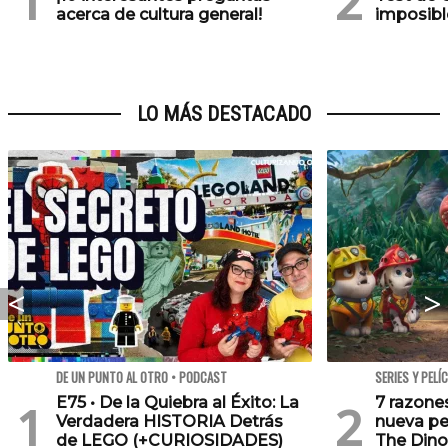
acerca de cultura general!
imposibl
LO MÁS DESTACADO
DE UN PUNTO AL OTRO • PODCAST
SERIES Y PELÍ
E75 • De la Quiebra al Éxito: La
7 razone
Verdadera HISTORIA Detrás
nueva pe
de LEGO (+CURIOSIDADES)
The Dino