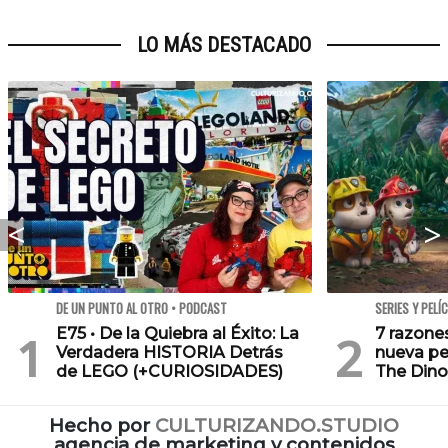
LO MÁS DESTACADO
DE UN PUNTO AL OTRO • PODCAST
SERIES Y PELÍ
E75 • De la Quiebra al Éxito: La
7 razone
Verdadera HISTORIA Detrás
nueva pe
de LEGO (+CURIOSIDADES)
The Dino
Hecho por
CULTURIZANDO.STUDIO
agencia de marketing y contenidos