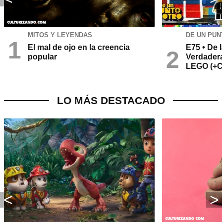
MITOS Y LEYENDAS
DE UN PUN
El mal de ojo en la creencia
E75 • De l
popular
Verdader
LEGO (+
LO MÁS DESTACADO