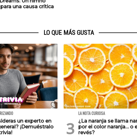
f Dreams: Un himno
para una causa crítica
LO QUE MÁS GUSTA
URIZANDO
LA NOTA CURIOSA
ideras un experto en
¿La naranja se llama na
general? ¡Demuéstralo
por el color naranja… o e
rivia!
revés?