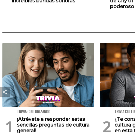
increíbles bandas sonoras
de City o
poderoso 
TRIVIA CULTURIZANDO
TRIVIA CULT
¡Atrévete a responder estas
¿Te cons
sencillas preguntas de cultura
cultura 
general!
en esta t