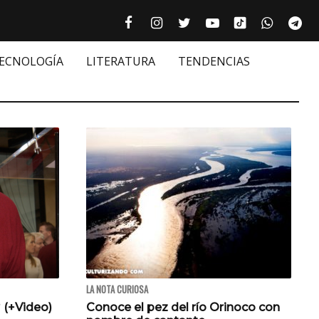
Tiktok cultur
Facebook culturizando.com | Alim
Instagram culturizando.com 
Twitter culturizando.c
Youtube culturiza
WhatsAp
Te






TECNOLOGÍA
LITERATURA
TENDENCIAS
LA NOTA CURIOSA
 (+Video)
Conoce el pez del río Orinoco con