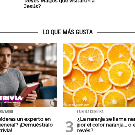
Reyes Magos que visitaron a
Jesús?
LO QUE MÁS GUSTA
URIZANDO
LA NOTA CURIOSA
ideras un experto en
¿La naranja se llama na
general? ¡Demuéstralo
por el color naranja… o e
rivia!
revés?