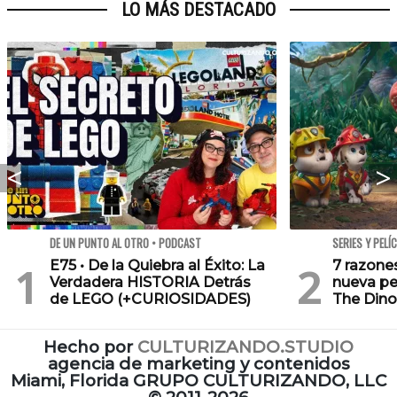
LO MÁS DESTACADO
DE UN PUNTO AL OTRO • PODCAST
SERIES Y PELÍ
E75 • De la Quiebra al Éxito: La
7 razone
Verdadera HISTORIA Detrás
nueva pe
de LEGO (+CURIOSIDADES)
The Dino
Hecho por
CULTURIZANDO.STUDIO
agencia de marketing y contenidos
Miami, Florida GRUPO CULTURIZANDO, LLC