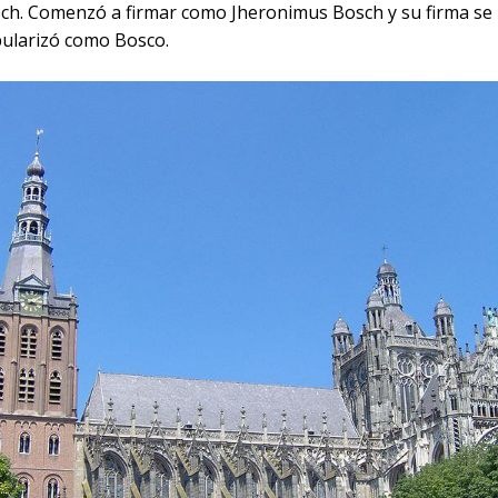
ch. Comenzó a firmar como Jheronimus Bosch y su firma se
ularizó como Bosco.