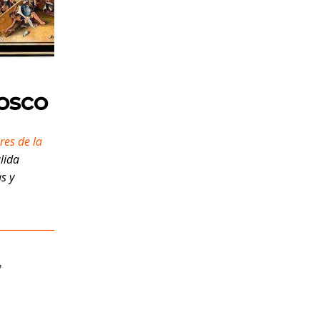
Bosco
res de la
ulida
s y
,