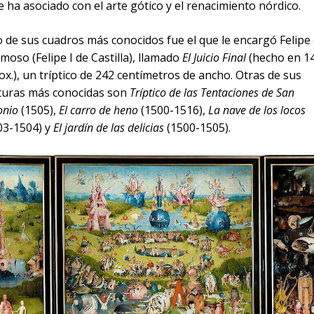
le ha asociado con el arte gótico y el renacimiento nórdico.
 de sus cuadros más conocidos fue el que le encargó Felipe 
moso (Felipe I de Castilla), llamado
El Juicio Final
(hecho en 1
ox.), un tríptico de 242 centímetros de ancho. Otras de sus
turas más conocidas son
Tríptico de las Tentaciones de San
onio
(1505),
El carro de heno
(1500-1516),
La nave de los locos
03-1504) y
El jardín de las delicias
(1500-1505).