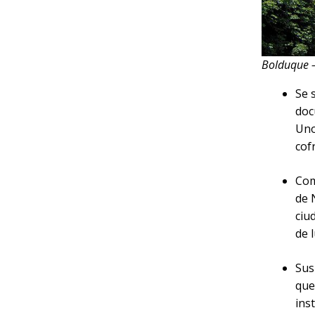
Bolduque 
Se 
doc
Uno
cof
Com
de 
ciu
de l
Sus
que
ins