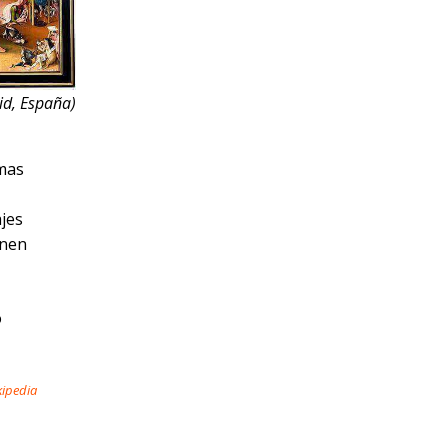
rid, España)
emas
ajes
enen
ó
ipedia