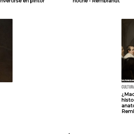
nvertirse en pintor
noche - Rembrandt
CULTURA
¿Mac
histo
anato
Remb