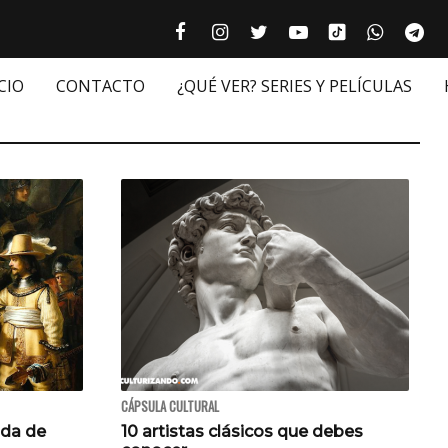
Tiktok cultur
Facebook culturizando.com | Alim
Instagram culturizando.com 
Twitter culturizando.c
Youtube culturiza
WhatsAp
Te






CIO
CONTACTO
¿QUÉ VER? SERIES Y PELÍCULAS
CÁPSULA CULTURAL
nda de
10 artistas clásicos que debes