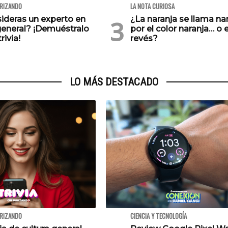
URIZANDO
LA NOTA CURIOSA
ideras un experto en
¿La naranja se llama na
general? ¡Demuéstralo
por el color naranja… o e
rivia!
revés?
LO MÁS DESTACADO
URIZANDO
CIENCIA Y TECNOLOGÍA