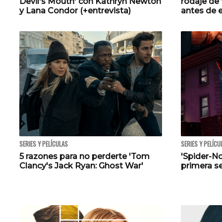
Devil's Mouth' con Kathryn Newton
rodaje de
y Lana Condor (+entrevista)
antes de e
SERIES Y PELÍCULAS
SERIES Y PELÍCU
5 razones para no perderte 'Tom
'Spider-No
Clancy's Jack Ryan: Ghost War'
primera s