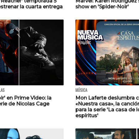
 'Reacher' temporada 5
Marvel: Karen Rodríguez 
strenar la cuarta entrega
show en 'Spider-Noir'
LAS
MÚSICA
ir' en Prime Video: la
Mon Laferte deslumbra 
erie de Nicolas Cage
«Nuestra casa», la canción
para la serie 'La casa de l
espíritus'