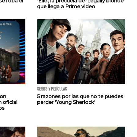
se roba el
'Elle', la precuela de 'Legally blonde'
que llega a Prime video
SERIES Y PELÍCULAS
con
5 razones por las que no te puedes
 oficial
perder 'Young Sherlock'
os