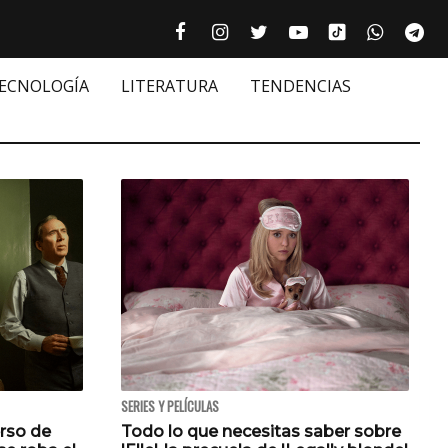
Tiktok cultur
Facebook culturizando.com | Alim
Instagram culturizando.com 
Twitter culturizando.c
Youtube culturiza
WhatsAp
Te






TECNOLOGÍA
LITERATURA
TENDENCIAS
SERIES Y PELÍCULAS
rso de
Todo lo que necesitas saber sobre