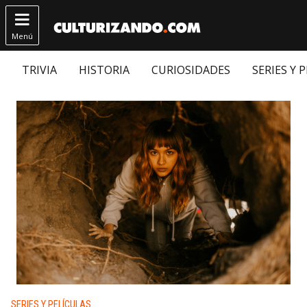

Menú
TRIVIA
HISTORIA
CURIOSIDADES
SERIES Y 
Publicado en:
SERIES Y PELÍCULAS