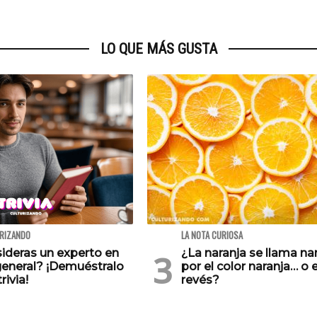
LO QUE MÁS GUSTA
URIZANDO
LA NOTA CURIOSA
ideras un experto en
¿La naranja se llama na
general? ¡Demuéstralo
por el color naranja… o e
rivia!
revés?