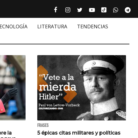
Tiktok cultur
Facebook culturizando.com | Alim
Instagram culturizando.com 
Twitter culturizando.c
Youtube culturiza
WhatsAp
Te






TECNOLOGÍA
LITERATURA
TENDENCIAS
FRASES
bre la
5 épicas citas militares y políticas