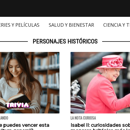
ERIES Y PELÍCULAS
SALUD Y BIENESTAR
CIENCIA Y 
PERSONAJES HISTÓRICOS
ZANDO
LA NOTA CURIOSA
e puedes vencer esta
Isabel II: curiosidades so