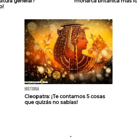
cultura general?
monarca británica más l
o!
HISTORIA
Cleopatra: ¡Te contamos 5 cosas
que quizás no sabías!