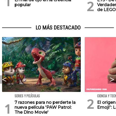
popular
Verdader
de LEGO
LO MÁS DESTACADO
SERIES Y PELÍCULAS
CIENCIA Y TEC
7 razones para no perderte la
El orige
nueva película 'PAW Patrol:
Emoji”: 
The Dino Movie'