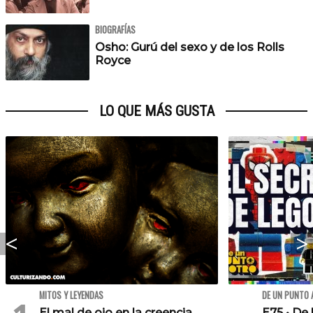
BIOGRAFÍAS
Osho: Gurú del sexo y de los Rolls
Royce
LO QUE MÁS GUSTA
MITOS Y LEYENDAS
DE UN PUNTO 
El mal de ojo en la creencia
E75 • De 