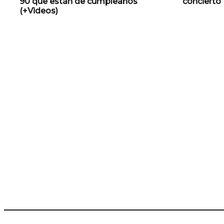
90 que están de cumpleaños
concierto 
(+Videos)