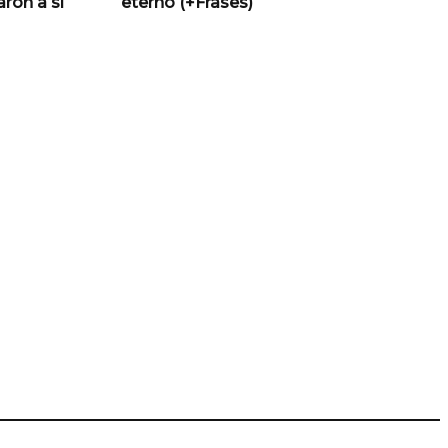
ron a sí
eterno (+Frases)