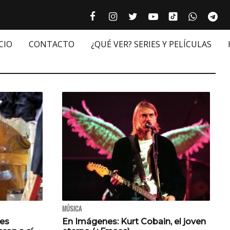
Tiktok cultur
Facebook culturizando.com | Alim
Instagram culturizando.com 
Twitter culturizando.c
Youtube culturiza
WhatsAp
Te






CIO
CONTACTO
¿QUÉ VER? SERIES Y PELÍCULAS
MÚSICA
jes
En Imágenes: Kurt Cobain, el joven