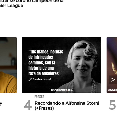
ester se coronó campeón de la
ier League
FRASES
 y
Recordando a Alfonsina Storni
(+Frases)