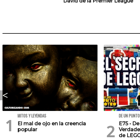
David de la Premier League
MITOS Y LEYENDAS
DE UN PUNTO
El mal de ojo en la creencia
E75 • De
popular
Verdade
de LEG