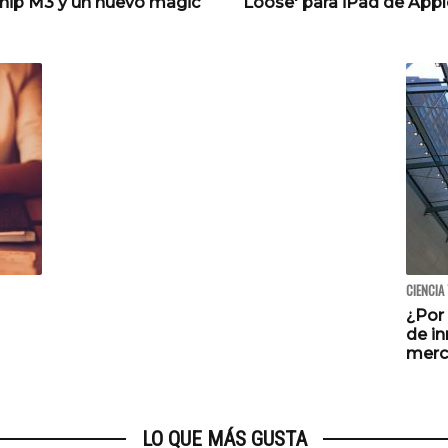
hip M3 y un nuevo magic
Loose' para iPad de Appl
CIENCIA
¿Por
de i
merc
LO QUE MÁS GUSTA