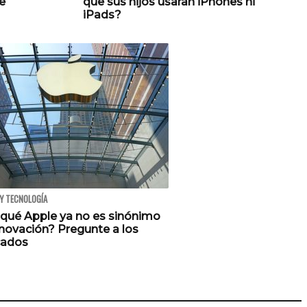
e
que sus hijos usaran iPhones ni
iPads?
 Y TECNOLOGÍA
 qué Apple ya no es sinónimo
nnovación? Pregunte a los
ados