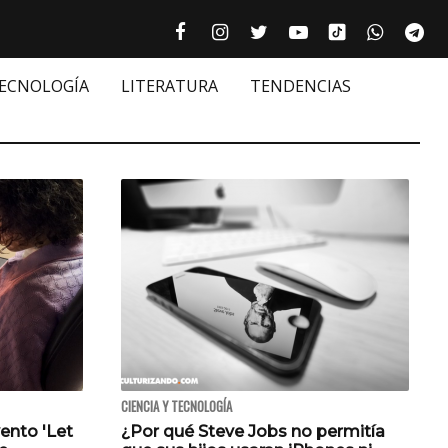
Tiktok cultur
Facebook culturizando.com | Alim
Instagram culturizando.com 
Twitter culturizando.c
Youtube culturiza
WhatsAp
Te






TECNOLOGÍA
LITERATURA
TENDENCIAS
CIENCIA Y TECNOLOGÍA
ento 'Let
¿Por qué Steve Jobs no permitía