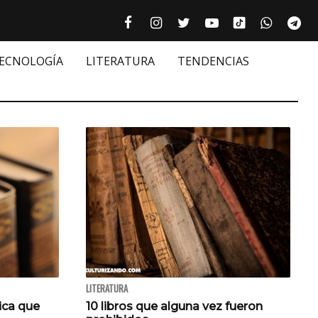
Tiktok cultur
Facebook culturizando.com | Alim
Instagram culturizando.com 
Twitter culturizando.c
Youtube culturiza
WhatsAp
Te






TECNOLOGÍA
LITERATURA
TENDENCIAS
LITERATURA
sica que
10 libros que alguna vez fueron