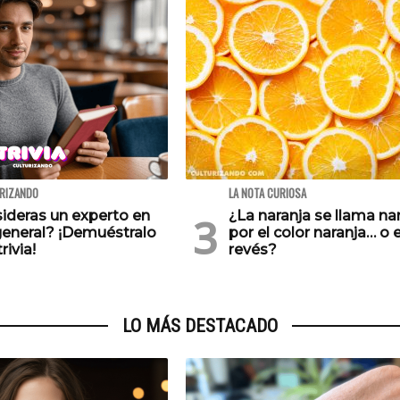
URIZANDO
LA NOTA CURIOSA
ideras un experto en
¿La naranja se llama na
general? ¡Demuéstralo
por el color naranja… o e
rivia!
revés?
LO MÁS DESTACADO