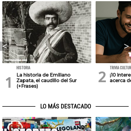
HISTORIA
TRIVIA CULTU
La historia de Emiliano
¡10 inte
Zapata, el caudillo del Sur
acerca de
(+Frases)
LO MÁS DESTACADO