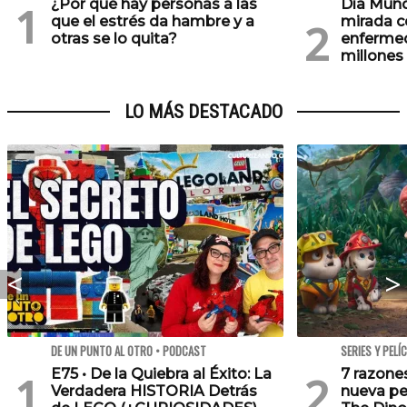
¿Por qué hay personas a las
Día Mund
que el estrés da hambre y a
mirada c
otras se lo quita?
enfermed
millones
LO MÁS DESTACADO
DE UN PUNTO AL OTRO • PODCAST
SERIES Y PELÍ
E75 • De la Quiebra al Éxito: La
7 razone
Verdadera HISTORIA Detrás
nueva pe