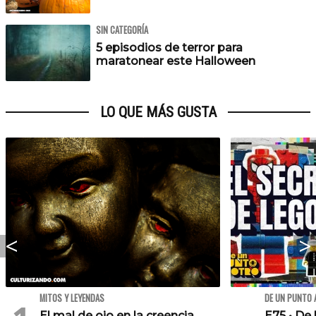
SIN CATEGORÍA
5 episodios de terror para
maratonear este Halloween
LO QUE MÁS GUSTA
MITOS Y LEYENDAS
DE UN PUNTO 
El mal de ojo en la creencia
E75 • De 