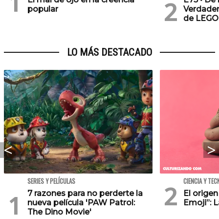
popular
Verdader
de LEGO
LO MÁS DESTACADO
SERIES Y PELÍCULAS
CIENCIA Y TEC
7 razones para no perderte la
El orige
nueva película 'PAW Patrol:
Emoji”: 
The Dino Movie'