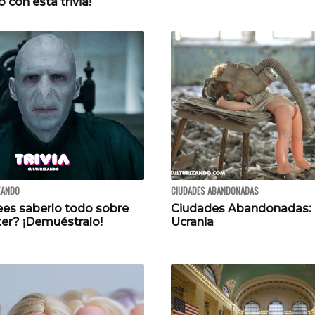
o con esta trivia!
ZANDO
CIUDADES ABANDONADAS
rees saberlo todo sobre
Ciudades Abandonadas: P
ter? ¡Demuéstralo!
Ucrania