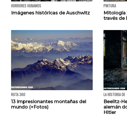
HORRORES HUMANOS
PINTURA
Imágenes históricas de Auschwitz
Mitología 
través de 
RUTA 360
LA HISTORIA DE
13 impresionantes montañas del
Beelitz-He
mundo (+Fotos)
alemán don
Hitler