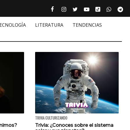
Tiktok cultur
Facebook culturizando.com | Alim
Instagram culturizando.com 
Twitter culturizando.c
Youtube culturiza
WhatsAp
Te






TECNOLOGÍA
LITERATURA
TENDENCIAS
TRIVIA CULTURIZANDO
ónimos?
Trivia: ¿Conoces sobre el sistema