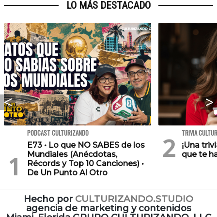
LO MÁS DESTACADO
PODCAST CULTURIZANDO
TRIVIA CULTU
E73 • Lo que NO SABES de los
¡Una triv
Mundiales (Anécdotas,
que te h
Récords y Top 10 Canciones) •
De Un Punto Al Otro
Hecho por
CULTURIZANDO.STUDIO
agencia de marketing y contenidos