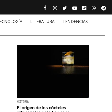
Tiktok cultur
Facebook culturizando.com | Alim
Instagram culturizando.com 
Twitter culturizando.c
Youtube culturiza
WhatsAp
Te






TECNOLOGÍA
LITERATURA
TENDENCIAS
HISTORIA
El origen de los cócteles