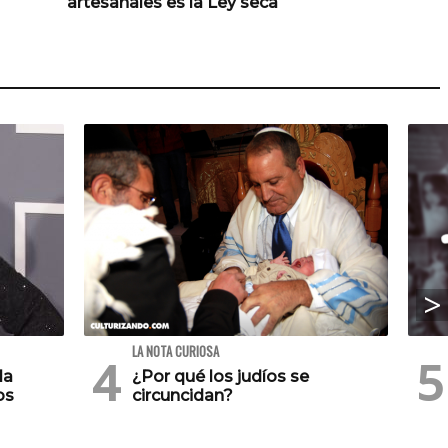
artesanales es la Ley seca
LA NOTA CURIOSA
la
¿Por qué los judíos se
os
circuncidan?