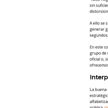
sin sufici
distorsion
A ello se 
generar g
segundos, 
En este co
grupo de 
oficial o,
ofrecemos
Interp
La buena 
estratégi
alfabetiza
pública.
I