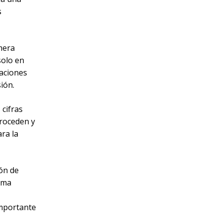
s
imera
solo en
raciones
ión.
 cifras
proceden y
ara la
ión de
orma
importante