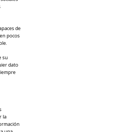
s
capaces de
 en pocos
ble.
e su
uier dato
 siempre
s
 la
nformación
ya una