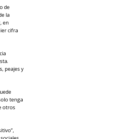
do de
de la
, en
ier cifra
cia
sta.
, peajes y
puede
solo tenga
e otros
tivo”,
 sociales