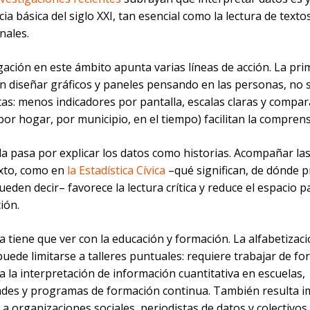
a básica del siglo XXI, tan esencial como la lectura de texto
nales.
gación en este ámbito apunta varias líneas de acción. La pr
en diseñar gráficos y paneles pensando en las personas, no 
tas: menos indicadores por pantalla, escalas claras y compa
(por hogar, por municipio, en el tiempo) facilitan la comprens
 pasa por explicar los datos como historias. Acompañar las
xto, como en
la Estadística Cívica
–qué significan, de dónde 
eden decir– favorece la lectura crítica y reduce el espacio p
ión.
ra tiene que ver con la educación y formación. La alfabetizac
uede limitarse a talleres puntuales: requiere trabajar de f
a la interpretación de información cuantitativa en escuelas,
ades y programas de formación continua. También resulta 
 a organizaciones sociales, periodistas de datos y colectivos