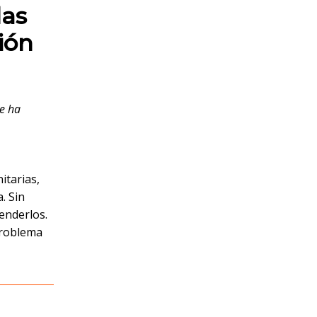
las
ión
se ha
itarias,
. Sin
enderlos.
 problema
,