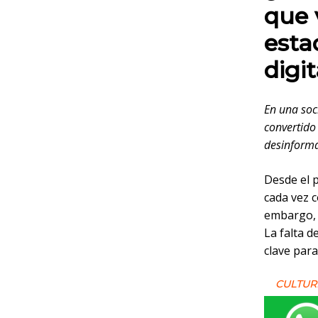
que 
esta
digit
En una soc
convertido
desinformac
Desde el p
cada vez c
embargo, 
La falta d
clave para
CULTUR