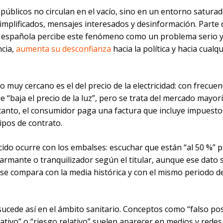
públicos no circulan en el vacío, sino en un entorno satura
simplificados, mensajes interesados y desinformación. Parte 
 española percibe este fenómeno como un problema serio y
cia,
aumenta su desconfianza
hacia la política y hacia cualqu
 muy cercano es el del precio de la electricidad: con frecuen
 “baja el precio de la luz”, pero se trata del mercado mayori
tanto, el consumidor paga una factura que incluye impuestos
tipos de contrato.
cido ocurre con los embalses: escuchar que están “al 50 %” 
armante o tranquilizador según el titular, aunque ese dato 
 se compara con la media histórica y con el mismo periodo d
cede así en el ámbito sanitario. Conceptos como “falso posi
ativo” o “riesgo relativo” suelen aparecer en medios y redes