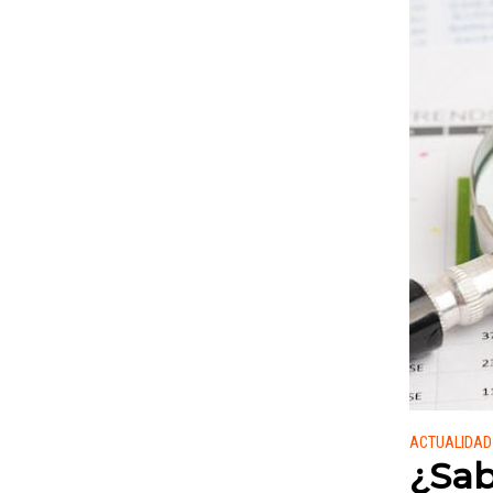
Publicado
ACTUALIDAD
¿Sab