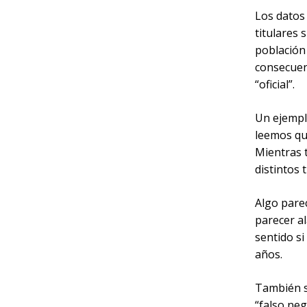
Los datos 
titulares 
población
consecuen
“oficial”.
Un ejemplo
leemos que
Mientras 
distintos 
Algo pare
parecer al
sentido si
años.
También su
“falso neg