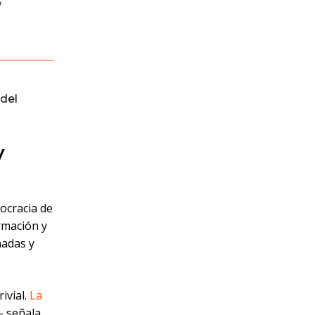
del
y
ocracia de
ormación y
madas y
ivial.
La
– señala