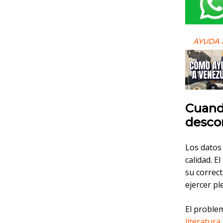
AYUDA 
Cuando
desco
Los datos
calidad. E
su correc
ejercer pl
El problem
literatura