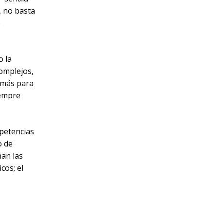
, no basta
é
o la
complejos,
 más para
iempre
petencias
o de
nan las
cos; el