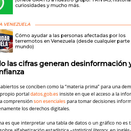
curiosidades y mucho más.
A VENEZUELA
Cómo ayudar a las personas afectadas por los
terremotos en Venezuela (desde cualquier parte 
mundo)
 las cifras generan desinformación 
nfianza
 abiertos se conciben como la “materia prima” para una dem
l propio portal
datos.gob.es
insiste en que el acceso a la inf
ta comprensión
son esenciales
para tomar decisiones infor
enamente los derechos digitales.
a es que interpretar una tabla de datos o un gráfico no es tr
sobre alfabetización estadística –
statistical literacy
, en inglés