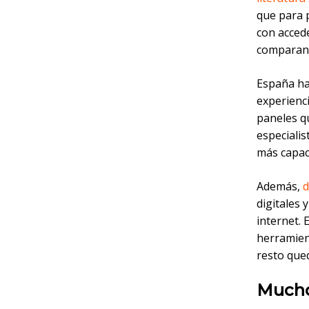
que para 
con acced
comparan y
España ha
experienc
paneles q
especialis
más capac
Además,
d
digitales 
internet.
herramien
resto qued
Mucho