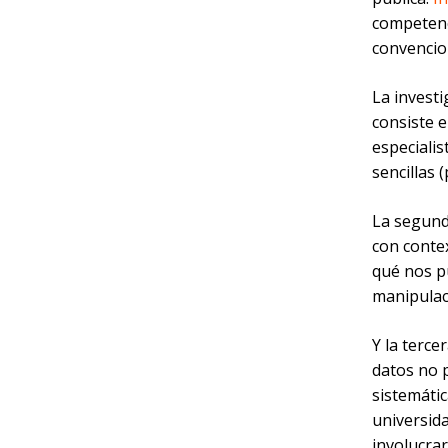
competenci
convencio
La investi
consiste 
especialis
sencillas 
La segunda
con conte
qué nos pu
manipulac
Y la terce
datos no p
sistemátic
universid
involucrar