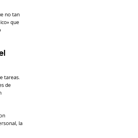
ue no tan
dico» que
o
el
e tareas.
es de
n
con
rsonal, la