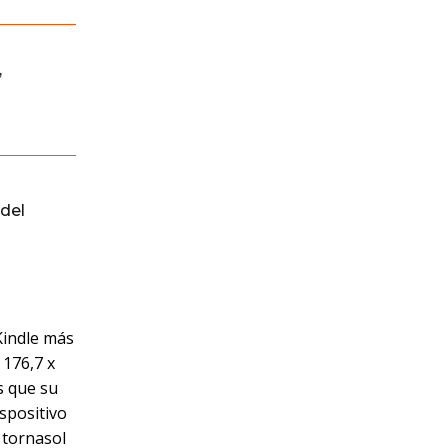
,
del
Kindle más
 176,7 x
s que su
spositivo
o tornasol