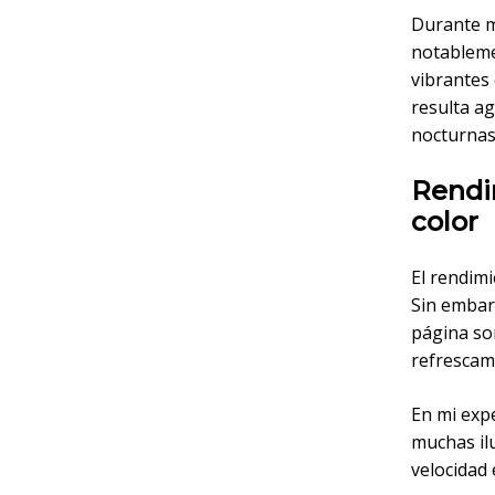
Durante mi
notableme
vibrantes
resulta ag
nocturnas
Rendi
color
El rendimi
Sin embarg
página son
refrescam
En mi expe
muchas ilu
velocidad 