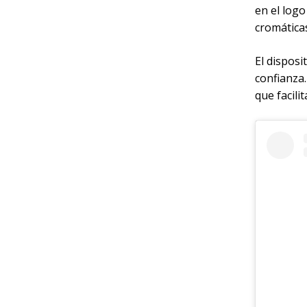
en el log
cromática
El disposi
confianza.
que facili