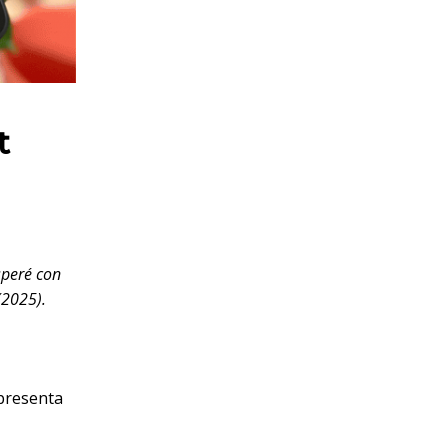
t
speré con
(2025).
presenta