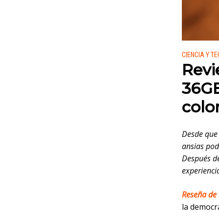
Publicado
CIENCIA Y T
Revi
36GB
color
Desde que 
ansias pod
Después de
experiencia
Reseña de 
la democra