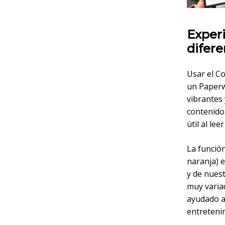
Experi
difere
Usar el Co
un Paperwh
vibrantes 
contenido 
útil al lee
La funció
naranja) e
y de nues
muy variad
ayudado a
entreteni