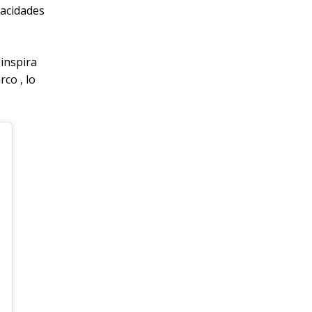
pacidades
 inspira
co , lo