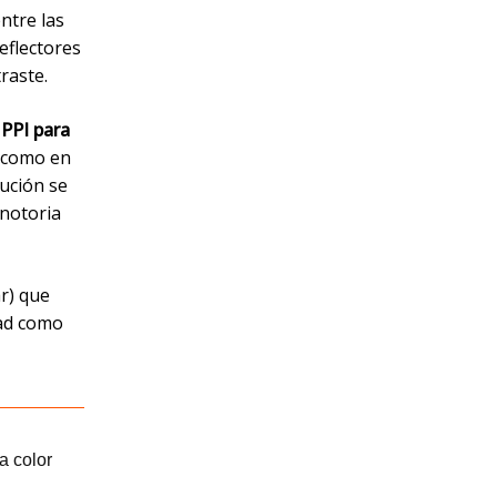
ntre las
eflectores
raste.
 PPI para
do como en
lución se
 notoria
r) que
dad como