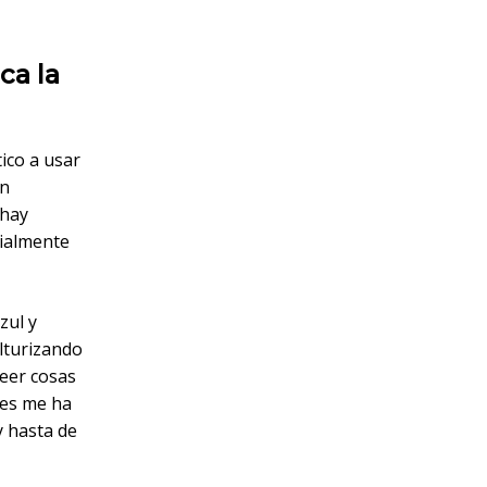
ca la
tico a usar
en
 hay
cialmente
zul y
ulturizando
leer cosas
res me ha
y hasta de