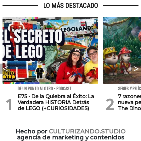
LO MÁS DESTACADO
DE UN PUNTO AL OTRO • PODCAST
SERIES Y PELÍ
E75 • De la Quiebra al Éxito: La
7 razone
Verdadera HISTORIA Detrás
nueva pe
de LEGO (+CURIOSIDADES)
The Dino
Hecho por
CULTURIZANDO.STUDIO
agencia de marketing y contenidos