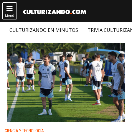

Menú
CULTURIZANDO EN MINUTOS
TRIVIA CULTURIZ
Publicado en:
CIENCIA Y TECNOLOGÍA