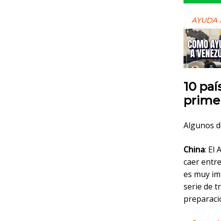
AYUDA 
10 paí
prime
Algunos d
China
: El
caer entre
es muy imp
serie de t
preparació