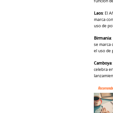
función de
Laos
: El 
marca con 
uso de pol
Birmania
:
se marca c
el uso de 
Camboya
celebra en
lanzamient