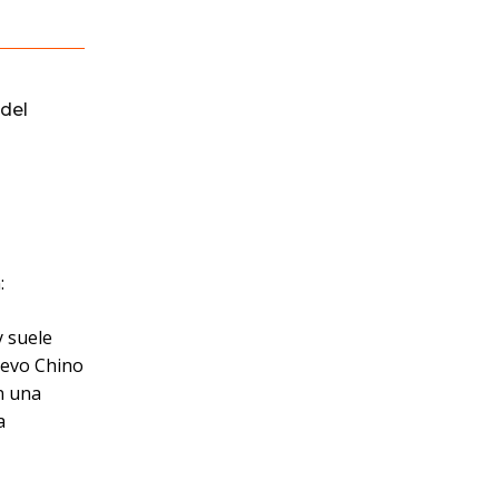
del
:
y suele
Nuevo Chino
n una
a