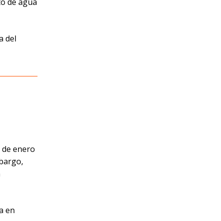
nto de agua
a del
1 de enero
mbargo,
a
a en