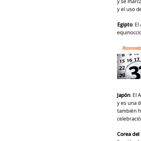
y se marca
y el uso d
Egipto
: E
equinoccio
Japón
: El
y es una 
también h
celebració
Corea del