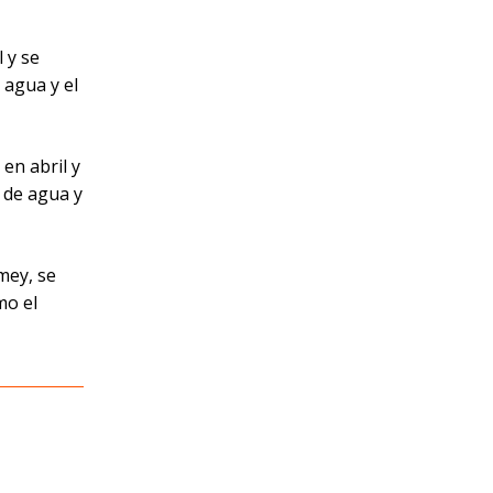
 y se
 agua y el
en abril y
o de agua y
mey, se
mo el