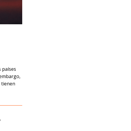
 países
n embargo,
 tienen
,