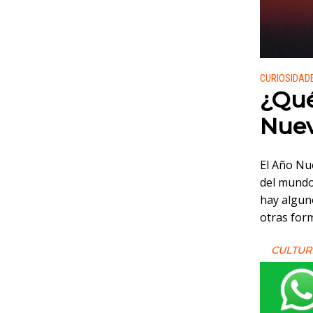
Publicado
CURIOSIDAD
¿Qué
Nuev
El Año Nu
del mundo,
hay algun
otras form
CULTUR