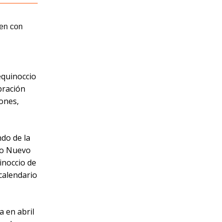
equinoccio
bración
iones,
ndo de la
Año Nuevo
inoccio de
 calendario
a en abril