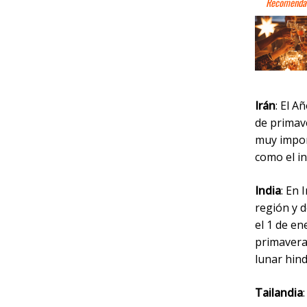
Irán
: El A
de primav
muy import
como el in
India
: En 
región y 
el 1 de en
primavera,
lunar hind
Tailandia