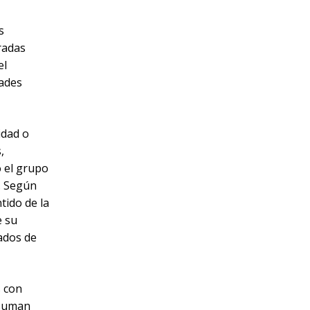
s
radas
el
dades
idad o
,
ó el grupo
d. Según
tido de la
e su
ados de
s con
 suman