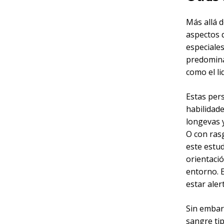
Más allá d
aspectos 
especiale
predomina
como el li
Estas per
habilidade
longevas y
O con rasg
este estu
orientaci
entorno. 
estar aler
Sin embar
sangre tip