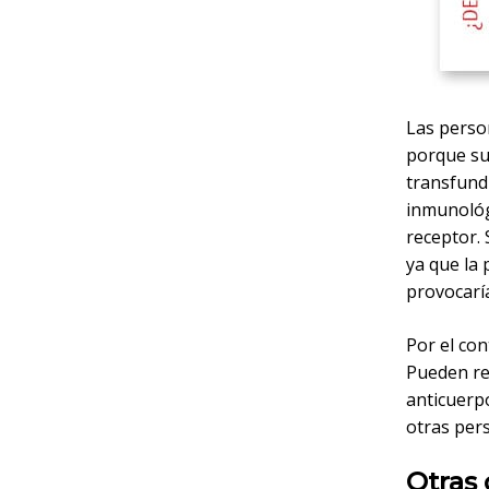
Las perso
porque sus
transfund
inmunológ
receptor. 
ya que la 
provocarí
Por el con
Pueden re
anticuerp
otras per
Otras 