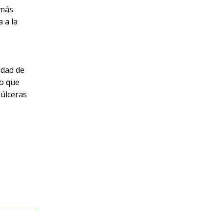
 más
 a la
idad de
lo que
 úlceras