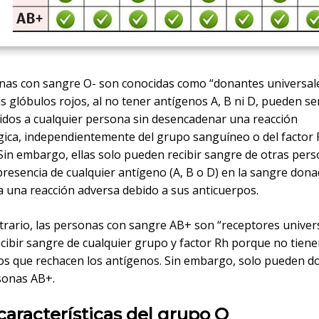
nas con sangre O- son conocidas como “donantes universal
 glóbulos rojos, al no tener antígenos A, B ni D, pueden se
idos a cualquier persona sin desencadenar una reacción
ica, independientemente del grupo sanguíneo o del factor 
Sin embargo, ellas solo pueden recibir sangre de otras pers
presencia de cualquier antígeno (A, B o D) en la sangre don
a una reacción adversa debido a sus anticuerpos.
trario, las personas con sangre AB+ son “receptores univers
cibir sangre de cualquier grupo y factor Rh porque no tien
os que rechacen los antígenos. Sin embargo, solo pueden d
sonas AB+.
características del grupo O