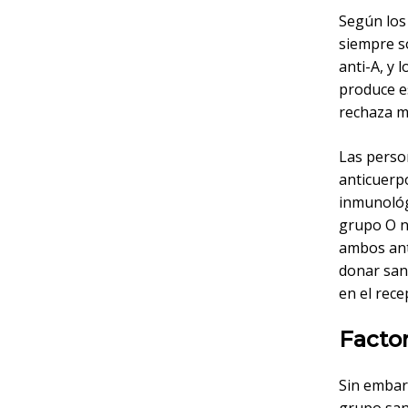
Según los 
siempre s
anti-A, y 
produce es
rechaza m
Las perso
anticuerpo
inmunológi
grupo O n
ambos anti
donar san
en el rece
Facto
Sin embarg