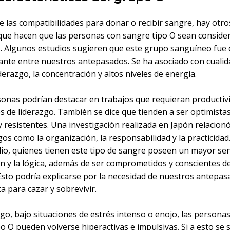
e las compatibilidades para donar o recibir sangre, hay otro
que hacen que las personas con sangre tipo O sean conside
s. Algunos estudios sugieren que este grupo sanguíneo fue 
nte entre nuestros antepasados. Se ha asociado con cuali
derazgo, la concentración y altos niveles de energía.
sonas podrían destacar en trabajos que requieran productiv
s de liderazgo. También se dice que tienden a ser optimistas
 resistentes. Una investigación realizada en Japón relacion
os como la organización, la responsabilidad y la practicida
dio, quienes tienen este tipo de sangre poseen un mayor sen
ón y la lógica, además de ser comprometidos y conscientes d
Esto podría explicarse por la necesidad de nuestros antepas
ta para cazar y sobrevivir.
go, bajo situaciones de estrés intenso o enojo, las persona
o O pueden volverse hiperactivas e impulsivas. Si a esto se