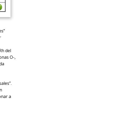
es”
r
Rh del
onas O-,
ada
ales”.
en
onar a