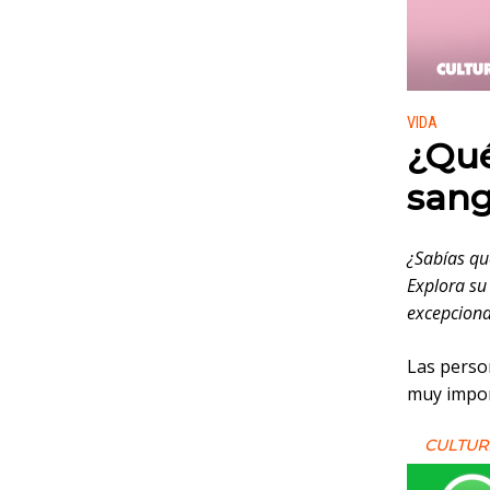
Publicado
VIDA
¿Qué
sang
¿Sabías qu
Explora su 
excepciona
Las perso
muy impor
CULTUR