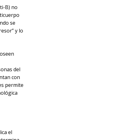
ti-B) no
ticuerpo
ando se
resor” y lo
poseen
sonas del
entan con
les permite
nológica
ica el