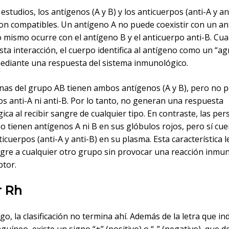
estudios, los antígenos (A y B) y los anticuerpos (anti-A y an
on compatibles. Un antígeno A no puede coexistir con un an
lo mismo ocurre con el antígeno B y el anticuerpo anti-B. Cu
ta interacción, el cuerpo identifica al antígeno como un “ag
ediante una respuesta del sistema inmunológico.
nas del grupo AB tienen ambos antígenos (A y B), pero no 
s anti-A ni anti-B. Por lo tanto, no generan una respuesta
ca al recibir sangre de cualquier tipo. En contraste, las per
o tienen antígenos A ni B en sus glóbulos rojos, pero sí cu
cuerpos (anti-A y anti-B) en su plasma. Esta característica 
gre a cualquier otro grupo sin provocar una reacción inmu
ptor.
r Rh
o, la clasificación no termina ahí. Además de la letra que ind