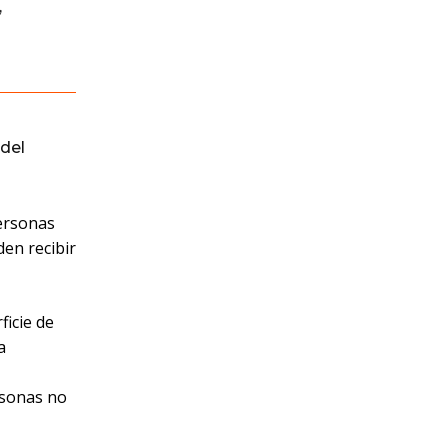
,
del
personas
en recibir
ficie de
a
rsonas no