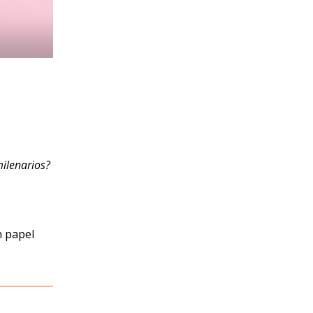
milenarios?
 papel