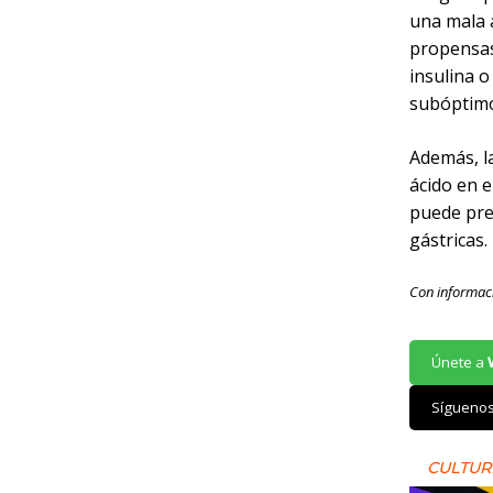
una mala 
propensas
insulina o
subóptimo
Además, l
ácido en 
puede pre
gástricas.
Con informac
Únete a
Sígueno
CULTUR