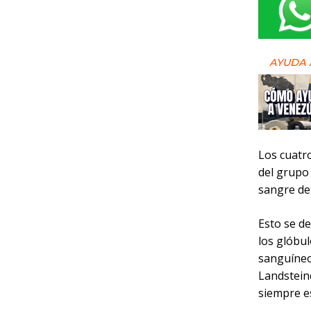
AYUDA 
Los cuatr
del grupo
sangre de
Esto se de
los glóbul
sanguíneo
Landstein
siempre e