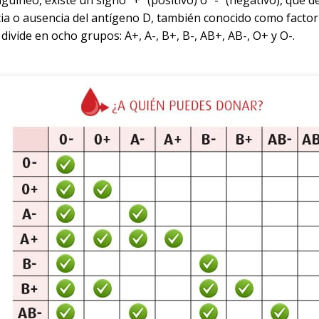
uíneo, existe un signo “+” (positivo) o “-” (negativo), que 
ia o ausencia del antígeno D, también conocido como factor R
divide en ocho grupos: A+, A-, B+, B-, AB+, AB-, O+ y O-.