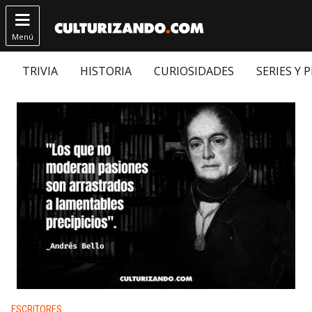

Menú
TRIVIA
HISTORIA
CURIOSIDADES
SERIES Y 
Publicado en:
ESCRITORES