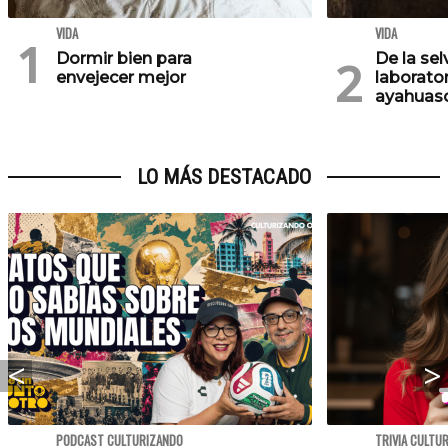
VIDA
VIDA
Dormir bien para
De la se
envejecer mejor
laborator
ayahuasc
LO MÁS DESTACADO
PODCAST CULTURIZANDO
TRIVIA CULTU