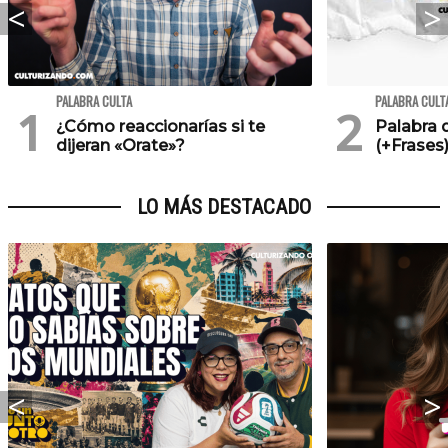
PALABRA CULTA
PALABRA CULT
¿Cómo reaccionarías si te
Palabra 
dijeran «Orate»?
(+Frases
LO MÁS DESTACADO