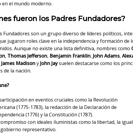
o en el mundo moderno.
nes fueron los Padres Fundadores?
 Fundadores son un grupo diverso de líderes políticos, inte
que jugaron roles clave en la independencia y formación de l
nidos. Aunque no existe una lista definitiva, nombres como
on
,
Thomas Jefferson
,
Benjamin Franklin
,
John Adams
,
Alex
,
James Madison
y
John Jay
suelen destacarse como los princ
s de la nación.
une?
participación en eventos cruciales como la Revolución
ricana (1775-1783), la redacción de la Declaración de
ependencia (1776) y la Constitución (1787).
compromiso con ideales iluministas como la libertad, la igua
l gobierno representativo.