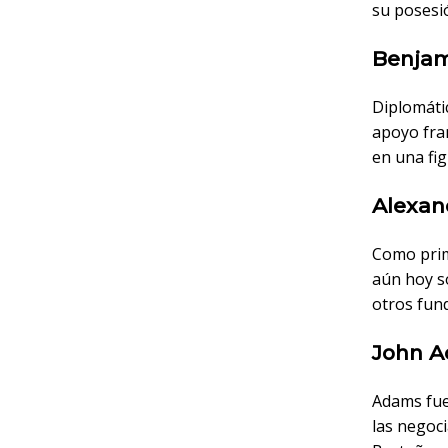
su posesió
Benjami
Diplomátic
apoyo fra
en una fi
Alexan
Como prim
aún hoy s
otros fun
John A
Adams fue
las negoci