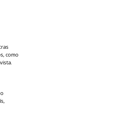
tras
os, como
vista.
so
ís,