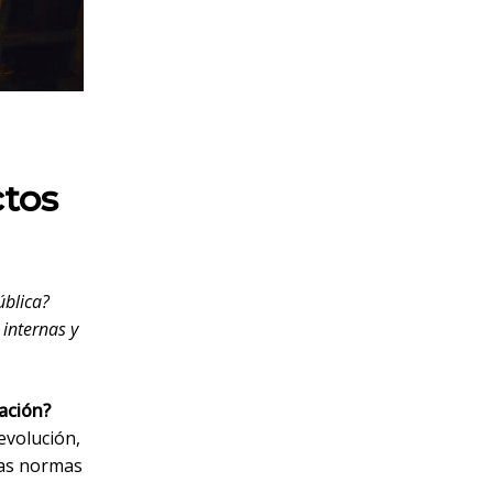
ctos
ública?
 internas y
ación?
evolución,
las normas