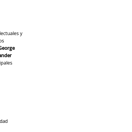
lectuales y
os
George
ander
ipales
ldad