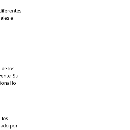
 diferentes
ales e
 de los
yente. Su
ional lo
 los
chado por