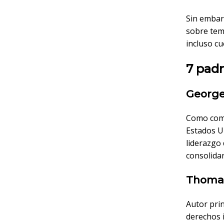
Sin emba
sobre tema
incluso cu
7 padr
George
Como coma
Estados U
liderazgo 
consolida
Thomas 
Autor prin
derechos i