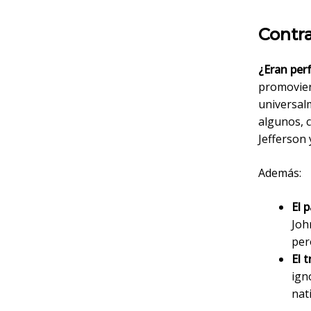
Contr
¿Eran per
promovier
universalm
algunos, 
Jefferson 
Además:
El 
Joh
per
El 
ign
nat