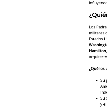
influyend
¿Quié
Los Padres
militares 
Estados U
Washingt
Hamilton
arquitecto
¿Qué los 
Su 
Ame
Ind
Su 
y e