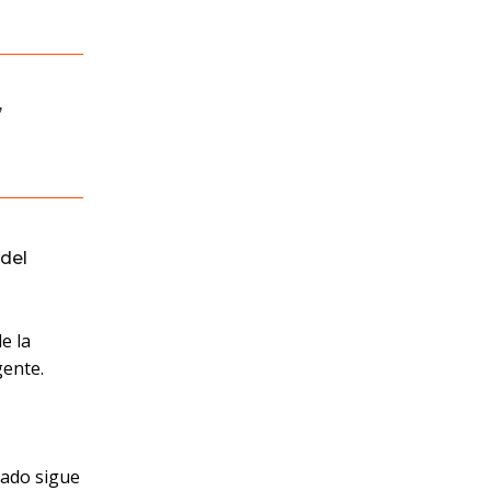
,
del
e la
gente.
gado sigue