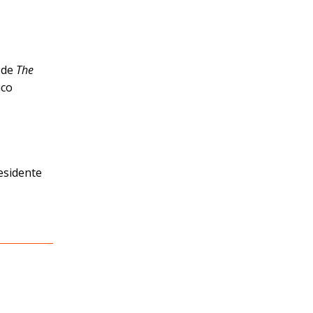
s de
The
ico
residente