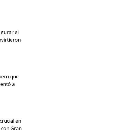
egurar el
virtieron
ciero que
rentó a
crucial en
a con Gran