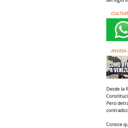
del siglo X
CULTUR
AYUDA 
Desde la f
Constituc
Pero detrá
contradicc
Conoce qu