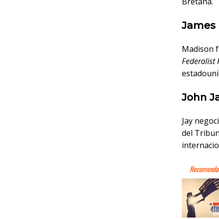
Bretaña.
James 
Madison fu
Federalist
estadouni
John Ja
Jay negoci
del Tribun
internacio