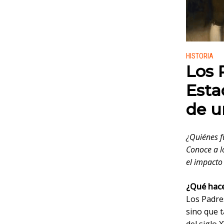
Publicado
HISTORIA
Los 
Esta
de u
¿Quiénes f
Conoce a l
el impacto
¿Qué hace
Los Padre
sino que 