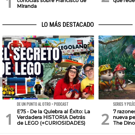
conocías sobre Francisco de
que redef
Miranda
LO MÁS DESTACADO
DE UN PUNTO AL OTRO • PODCAST
SERIES Y PELÍ
E75 • De la Quiebra al Éxito: La
7 razone
Verdadera HISTORIA Detrás
nueva pe
de LEGO (+CURIOSIDADES)
The Dino