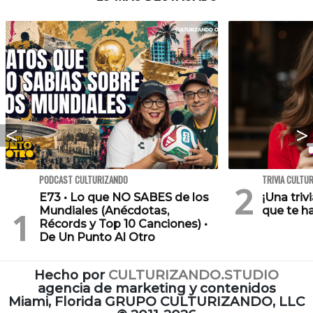
PODCAST CULTURIZANDO
TRIVIA CULTU
E73 • Lo que NO SABES de los
¡Una triv
Mundiales (Anécdotas,
que te h
Récords y Top 10 Canciones) •
De Un Punto Al Otro
Hecho por
CULTURIZANDO.STUDIO
agencia de marketing y contenidos
Miami, Florida GRUPO CULTURIZANDO, LLC