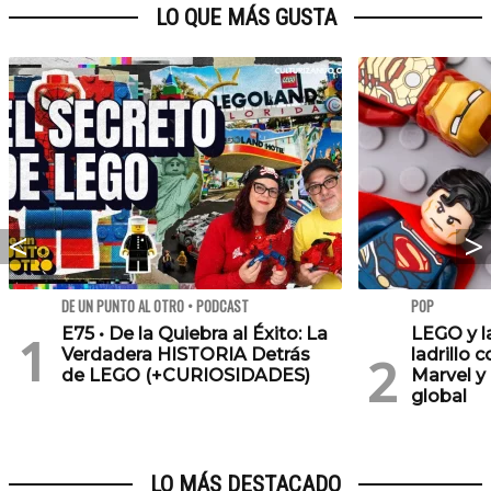
LO QUE MÁS GUSTA
DE UN PUNTO AL OTRO • PODCAST
POP
E75 • De la Quiebra al Éxito: La
LEGO y l
Verdadera HISTORIA Detrás
ladrillo 
de LEGO (+CURIOSIDADES)
Marvel y
global
LO MÁS DESTACADO