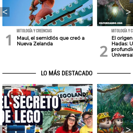
MITOLOGÍA Y CREENCIAS
MITOLOGÍA Y 
Maui, el semidiós que creó a
El orige
Nueva Zelanda
Hadas: Un
profundi
Universa
LO MÁS DESTACADO