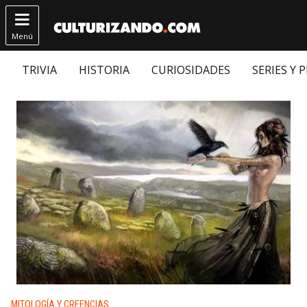

Menú
TRIVIA
HISTORIA
CURIOSIDADES
SERIES Y 
Publicado en:
MITOLOGÍA Y CREENCIAS