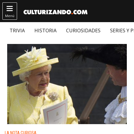

Menú
TRIVIA
HISTORIA
CURIOSIDADES
SERIES Y 
Publicado en:
LA NOTA CURIOSA