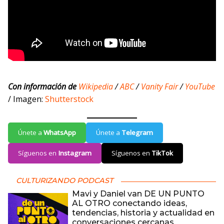
Con información de
Wikipedia
/
ABC
/
Vanity Fair
/
YouTube
/ Imagen:
Shutterstock
Únete a
WhatsApp
Únete a
Telegram
Síguenos en
Instagram
Síguenos en
TikTok
CULTURIZANDO PODCAST
Mavi y Daniel van DE UN PUNTO
AL OTRO conectando ideas,
tendencias, historia y actualidad en
conversaciones cercanas,