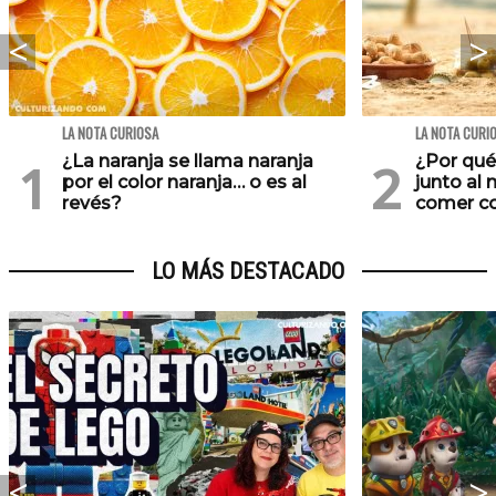
LA NOTA CURIOSA
LA NOTA CURI
¿La naranja se llama naranja
¿Por qu
por el color naranja… o es al
junto al
revés?
comer co
LO MÁS DESTACADO