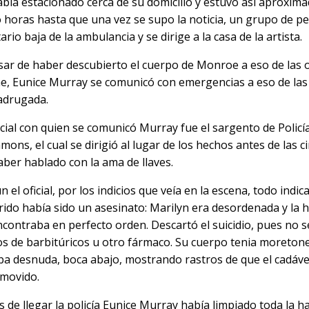
abía estacionado cerca de su domicilio y estuvo así aproxi
o horas hasta que una vez se supo la noticia, un grupo de p
ario baja de la ambulancia y se dirige a la casa de la artista.
sar de haber descubierto el cuerpo de Monroe a eso de las o
e, Eunice Murray se comunicó con emergencias a eso de las
adrugada.
ficial con quien se comunicó Murray fue el sargento de Policí
mons, el cual se dirigió al lugar de los hechos antes de las c
aber hablado con la ama de llaves.
 el oficial, por los indicios que veía en la escena, todo indic
rido había sido un asesinato: Marilyn era desordenada y la 
ncontraba en perfecto orden. Descartó el suicidio, pues no s
os de barbitúricos u otro fármaco. Su cuerpo tenia moretone
ba desnuda, boca abajo, mostrando rastros de que el cadáve
 movido.
s de llegar la policía Eunice Murray había limpiado toda la ha