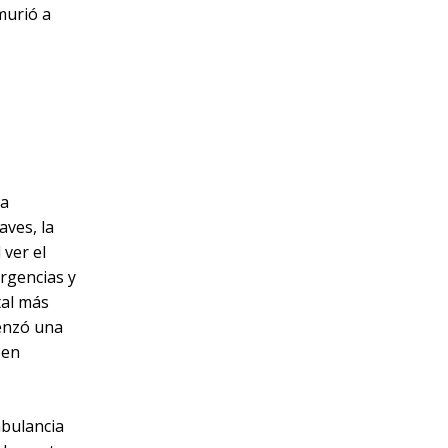
murió a
da
aves, la
 ver el
ergencias y
tal más
menzó una
 en
mbulancia