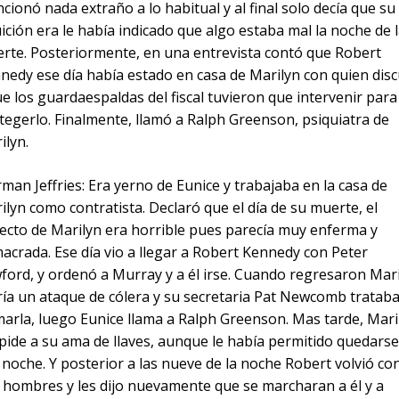
cionó nada extraño a lo habitual y al final solo decía que su
uición era le había indicado que algo estaba mal la noche de 
rte. Posteriormente, en una entrevista contó que Robert
nedy ese día había estado en casa de Marilyn con quien disc
ue los guardaespaldas del fiscal tuvieron que intervenir para
tegerlo. Finalmente, llamó a Ralph Greenson, psiquiatra de
ilyn.
man Jeffries: Era yerno de Eunice y trabajaba en la casa de
ilyn como contratista. Declaró que el día de su muerte, el
ecto de Marilyn era horrible pues parecía muy enferma y
acrada. Ese día vio a llegar a Robert Kennedy con Peter
ford, y ordenó a Murray y a él irse. Cuando regresaron Mar
ría un ataque de cólera y su secretaria Pat Newcomb trataba
marla, luego Eunice llama a Ralph Greenson. Mas tarde, Mari
pide a su ama de llaves, aunque le había permitido quedarse
 noche. Y posterior a las nueve de la noche Robert volvió co
 hombres y les dijo nuevamente que se marcharan a él y a