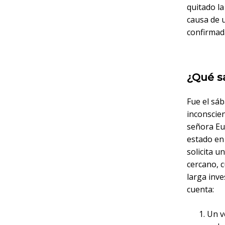
quitado la
causa de 
confirmad
¿Qué 
Fue el sá
inconscien
señora Eun
estado en 
solicita u
cercano, c
larga inve
cuenta:
Un v