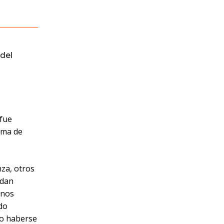
del
 fue
 ama de
nza, otros
edan
unos
do
do haberse