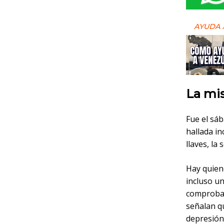
AYUDA 
La mi
Fue el sá
hallada in
llaves, la
Hay quiene
incluso u
comprobar
señalan q
depresión