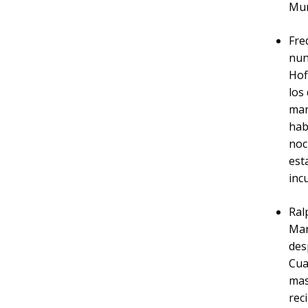
Mur
Fre
nun
Hof
los
man
hab
noc
est
inc
Ral
Mar
des
Cua
mas
rec