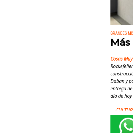
Publicado
GRANDES MI
Más 
Cosas Muy
Rockefelle
construcci
Daban y po
entrega d
día de hoy 
CULTUR