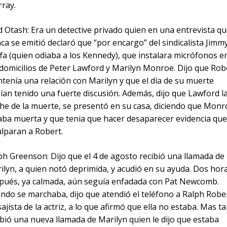
ray.
d Otash: Era un detective privado quien en una entrevista q
ca se emitió declaró que “por encargo” del sindicalista Jimm
fa (quien odiaba a los Kennedy), que instalara micrófonos e
 domicilios de Peter Lawford y Marilyn Monroe. Dijo que Rob
tenía una relación con Marilyn y que el día de su muerte
ían tenido una fuerte discusión. Además, dijo que Lawford l
he de la muerte, se presentó en su casa, diciendo que Monr
aba muerta y que tenia que hacer desaparecer evidencia que
ulparan a Robert.
ph Greenson: Dijo que el 4 de agosto recibió una llamada de
ilyn, a quien notó deprimida, y acudió en su ayuda. Dos hor
pués, ya calmada, aún seguía enfadada con Pat Newcomb.
ndo se marchaba, dijo que atendió el teléfono a Ralph Rober
ajista de la actriz, a lo que afirmó que ella no estaba. Mas ta
ibió una nueva llamada de Marilyn quien le dijo que estaba