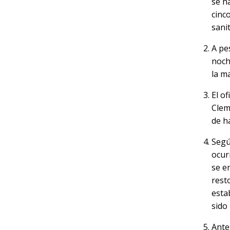
se h
cinc
sanit
A pe
noch
la m
El o
Clem
de h
Según
ocur
se e
rest
esta
sido
Ante