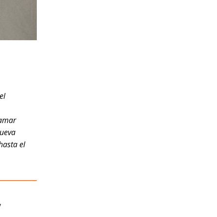
el
hamar
nueva
hasta el
,