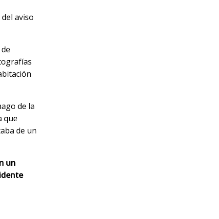
del aviso
 de
tografías
abitación
mago de la
a que
taba de un
en un
sidente