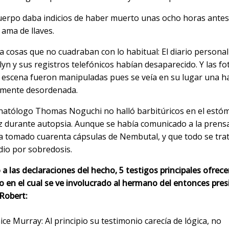
uerpo daba indicios de haber muerto unas ocho horas antes 
 ama de llaves.
a cosas que no cuadraban con lo habitual: El diario personal
lyn y sus registros telefónicos habían desaparecido. Y las fo
a escena fueron manipuladas pues se veía en su lugar una h
lmente desordenada.
anatólogo Thomas Noguchi no halló barbitúricos en el estó
iz durante autopsia. Aunque se había comunicado a la prens
a tomado cuarenta cápsulas de Nembutal, y que todo se tra
idio por sobredosis.
a las declaraciones del hecho, 5 testigos principales ofrec
o en el cual se ve involucrado al hermano del entonces pre
Robert:
ice Murray: Al principio su testimonio carecía de lógica, no