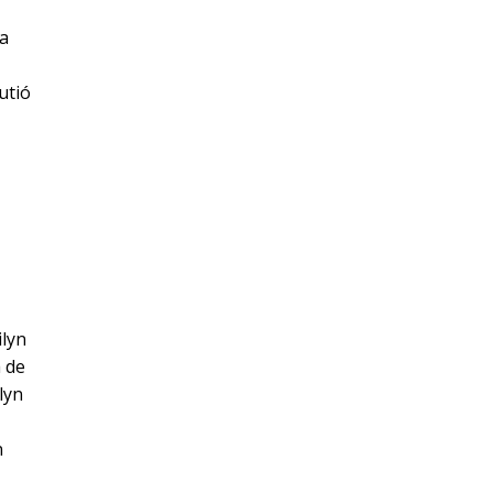
la
utió
ilyn
 de
lyn
n