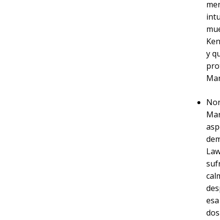
men
int
mue
Ken
y q
pro
Mar
Nor
Mar
asp
dem
Law
suf
cal
des
esa
dos