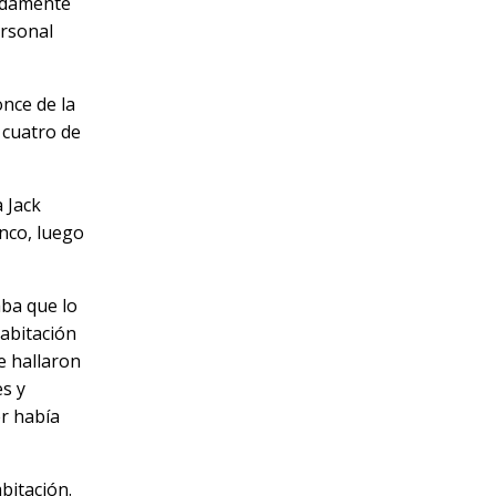
madamente
ersonal
nce de la
 cuatro de
a Jack
inco, luego
aba que lo
habitación
e hallaron
s y
r había
bitación.