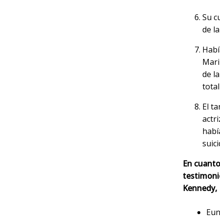
Su c
de la
Habí
Mari
de l
tota
El t
actr
habí
suic
En cuanto 
testimoni
Kennedy, 
Eun