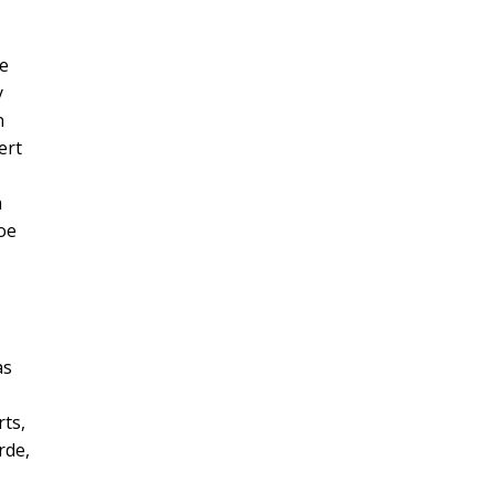
ue
y
n
ert
a
oe
as
ts,
rde,