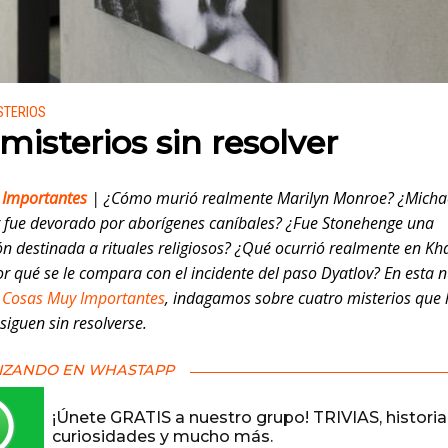
 en:
STERIOS
misterios sin resolver
 Importantes
| ¿Cómo murió realmente Marilyn Monroe? ¿Micha
r fue devorado por aborígenes caníbales? ¿Fue Stonehenge una
ón destinada a rituales religiosos? ¿Qué ocurrió realmente en K
r qué se le compara con el incidente del paso Dyatlov? En esta 
e
Cosas Muy Importantes
, indagamos sobre cuatro misterios que 
siguen sin resolverse.
IZANDO EN WHASTAPP
¡Únete GRATIS a nuestro grupo! TRIVIAS, historia
curiosidades y mucho más.