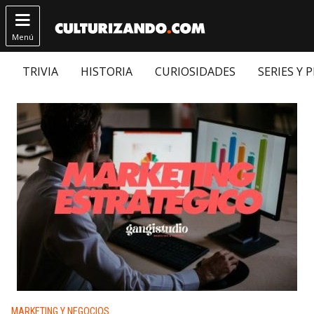

Menú
TRIVIA
HISTORIA
CURIOSIDADES
SERIES Y 
Publicado en:
MARKETING Y NEGOCIOS