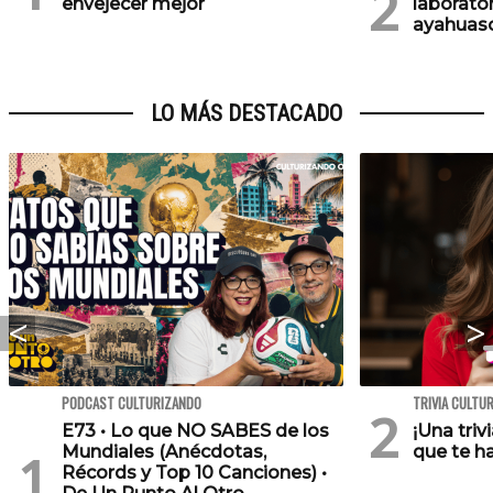
envejecer mejor
laborator
ayahuasc
LO MÁS DESTACADO
PODCAST CULTURIZANDO
TRIVIA CULTU
E73 • Lo que NO SABES de los
¡Una triv
Mundiales (Anécdotas,
que te h
Récords y Top 10 Canciones) •