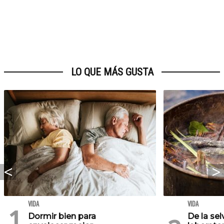
LO QUE MÁS GUSTA
VIDA
VIDA
Dormir bien para
De la se