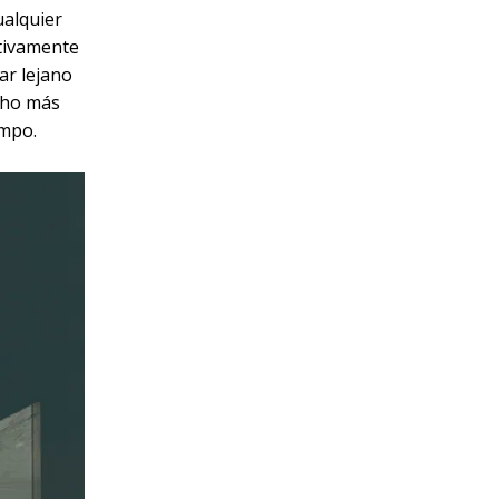
ualquier
ativamente
ar lejano
cho más
empo.