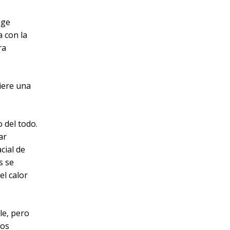
ige
a con la
ra
uiere una
 del todo.
ar
cial de
s se
el calor
le, pero
cos