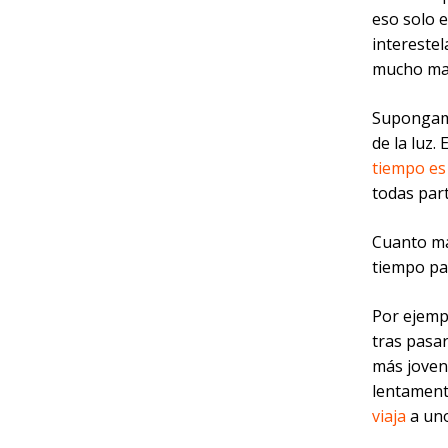
eso solo e
intereste
mucho ma
Supongamo
de la luz.
tiempo es 
todas part
Cuanto más
tiempo par
Por ejempl
tras pasar
más joven
lentamente
viaja
a uno