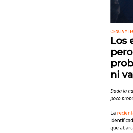
Publicado
CIENCIA Y T
Los 
pero
prob
ni v
Dada la nat
poco proba
La
recient
identifica
que abarc