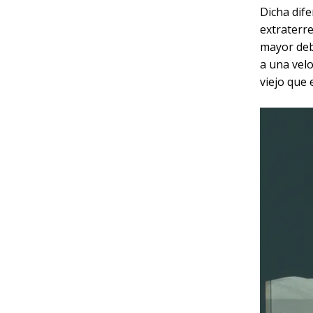
Dicha dife
extraterre
mayor debi
a una vel
viejo que 