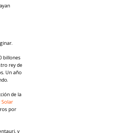
hayan
ginar.
0 billones
stro rey de
os. Un año
ndo.
ción de la
 Solar
tros por
ntauri, y