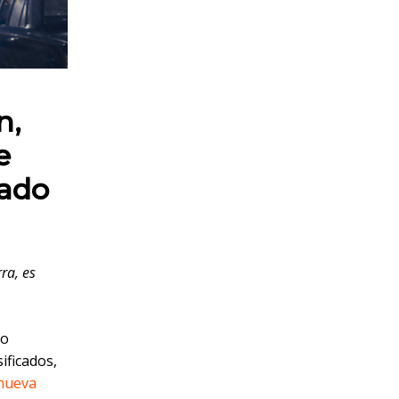
n,
e
tado
ra, es
no
ificados,
 nueva