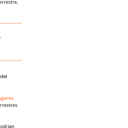
errestre,
,
del
ugares
errestres
podrían