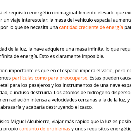
á el requisito energético inimaginablemente elevado que ex
un viaje interestelar: la masa del vehículo espacial aument
 por lo que se necesita una
cantidad creciente de energía
pa
.
idad de la luz, la nave adquiere una masa infinita, lo que req
nfinita de energía. Esto es claramente imposible.
ión importante es que en el espacio impera el vacío, pero no
ientes
partículas como para preocuparse
. Estas pueden caus
letal para los pasajeros y los instrumentos de una nave espa
idad, o incluso destruirla. Los átomos de hidrógeno disperso
 en radiación intensa a velocidades cercanas a la de la luz, y 
abrasaría y acabaría destruyendo el casco.
ísico Miguel Alcubierre, viajar más rápido que la luz es posib
su propio
conjunto de problemas
y unos requisitos energéti