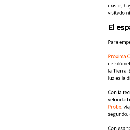
existir, 
visitado n
El es
Para emp
Proxima C
de kilómet
la Tierra.
luz es la 
Con la tec
velocidad 
Probe
, v
segundo, e
Con esa “p