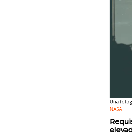
Una fotogr
NASA
Requi
eleva