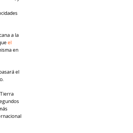
ocidades
cana a la
 que
el
 misma en
pasará el
o.
 Tierra
isegundos
 más
ernacional