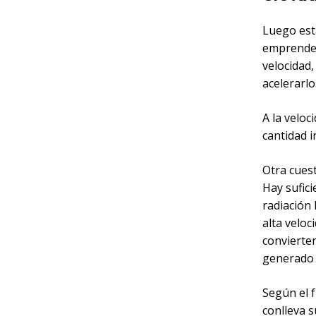
Luego est
emprender 
velocidad,
acelerarlo
A la veloc
cantidad i
Otra cuest
Hay sufic
radiación 
alta veloc
convierten
generado 
Según el f
conlleva 