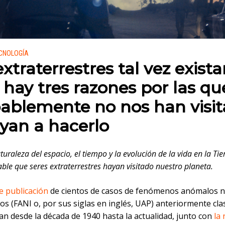
 en:
ECNOLOGÍA
extraterrestres tal vez exista
 hay tres razones por las qu
ablemente no nos han visi
ayan a hacerlo
uraleza del espacio, el tiempo y la evolución de la vida en la Tier
ble que seres extraterrestres hayan visitado nuestro planeta.
e publicación
de cientos de casos de fenómenos anómalos 
dos (FANI o, por sus siglas en inglés, UAP) anteriormente clas
an desde la década de 1940 hasta la actualidad, junto con
la