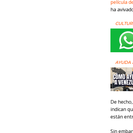
película d
ha avivado
CULTUR
AYUDA 
De hecho,
indican qu
están ent
Sin embar