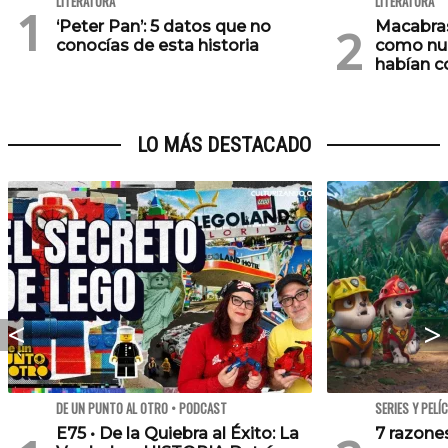
LITERATURA
LITERATURA
‘Peter Pan’: 5 datos que no
Macabras
conocías de esta historia
como nun
habían 
LO MÁS DESTACADO
DE UN PUNTO AL OTRO • PODCAST
SERIES Y PELÍ
E75 • De la Quiebra al Éxito: La
7 razone