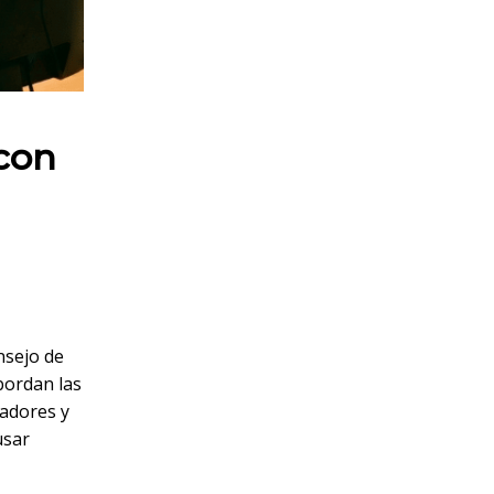
 con
nsejo de
bordan las
eadores y
usar