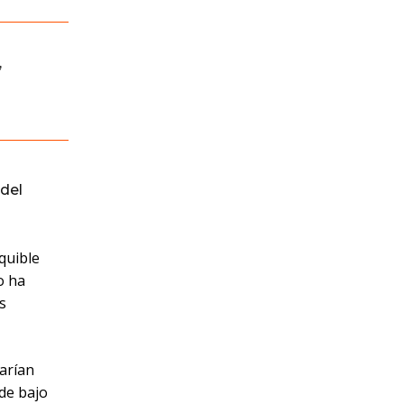
,
del
quible
o ha
s
varían
 de bajo