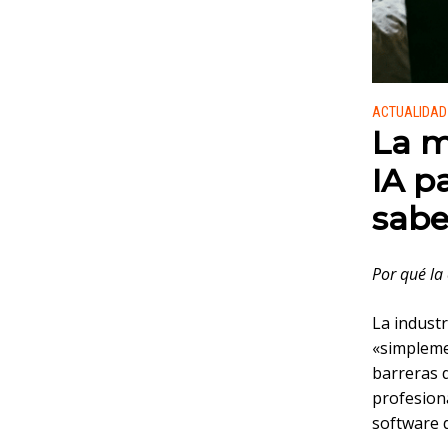
Publicado
ACTUALIDAD
La m
IA p
sabe
Por qué la
La industr
«simplemen
barreras 
profesiona
software d