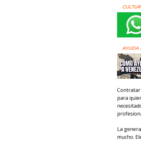
CULTUR
AYUDA 
Contratar
para quie
necesitad
profesiona
La generac
mucho. Ele