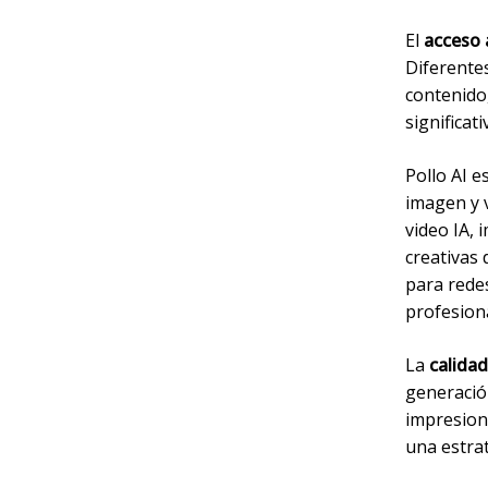
El
acceso 
Diferentes
contenido,
significat
Pollo AI e
imagen y v
video IA, 
creativas 
para redes
profesiona
La
calidad
generació
impresion
una estra