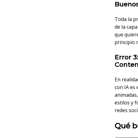
Buenos
Toda la p
de la capa
que quiere
principio
Error 3
Conten
En realida
con IA es
animadas, 
estilos y
redes soci
Qué b