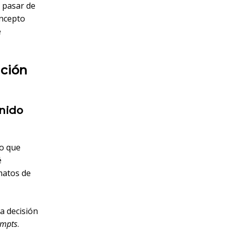
s pasar de
oncepto
e
ación
nido
lo que
é
matos de
a decisión
ompts
.