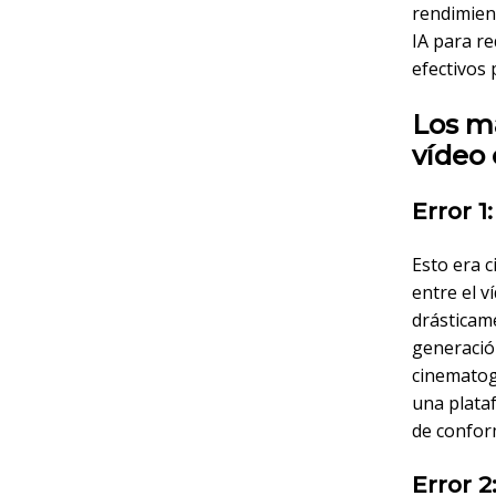
rendimient
IA para re
efectivos 
Los ma
vídeo 
Error 1
Esto era 
entre el v
drásticam
generació
cinematogr
una plata
de confor
Error 