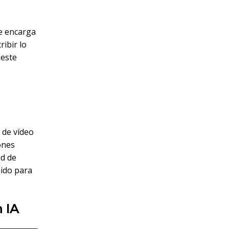
se encarga
ribir lo
 este
 de vídeo
ones
ad de
nido para
 IA