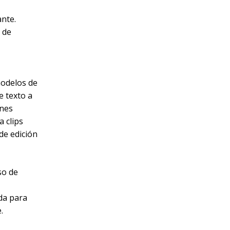
ante.
 de
modelos de
e texto a
ones
a clips
 de edición
so de
da para
.