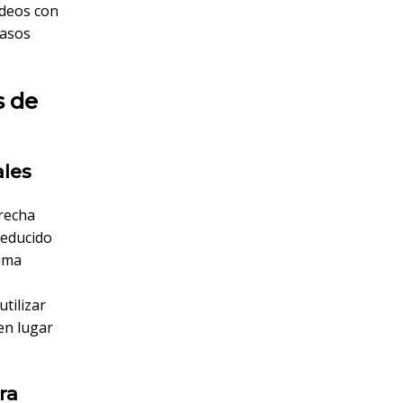
ídeos con
pasos
s de
ales
brecha
reducido
tima
utilizar
en lugar
ra