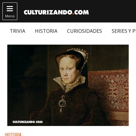

Menú
TRIVIA
HISTORIA
CURIOSIDADES
SERIES Y 
Publicado en:
HISTORIA