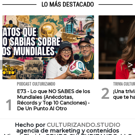
LO MÁS DESTACADO
PODCAST CULTURIZANDO
TRIVIA CULTU
E73 • Lo que NO SABES de los
¡Una triv
Mundiales (Anécdotas,
que te h
Récords y Top 10 Canciones) •
De Un Punto Al Otro
Hecho por
CULTURIZANDO.STUDIO
agencia de marketing y contenidos