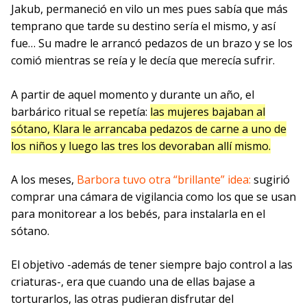
Jakub, permaneció en vilo un mes pues sabía que más
temprano que tarde su destino sería el mismo, y así
fue… Su madre le arrancó pedazos de un brazo y se los
comió mientras se reía y le decía que merecía sufrir.
A partir de aquel momento y durante un año, el
barbárico ritual se repetía:
las mujeres bajaban al
sótano, Klara le arrancaba pedazos de carne a uno de
los niños y luego las tres los devoraban allí mismo.
A los meses,
Barbora tuvo otra “brillante” idea:
sugirió
comprar una cámara de vigilancia como los que se usan
para monitorear a los bebés, para instalarla en el
sótano.
El objetivo -además de tener siempre bajo control a las
criaturas-, era que cuando una de ellas bajase a
torturarlos, las otras pudieran disfrutar del