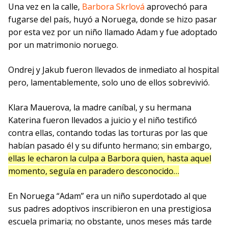
Una vez en la calle,
Barbora Skrlová
aprovechó para
fugarse del país, huyó a Noruega, donde se hizo pasar
por esta vez por un niño llamado Adam y fue adoptado
por un matrimonio noruego.
Ondrej y Jakub fueron llevados de inmediato al hospital
pero, lamentablemente, solo uno de ellos sobrevivió.
Klara
Mauerova
, la madre caníbal, y su hermana
Katerina fueron llevados a juicio y el niño testificó
contra ellas, contando todas las torturas por las que
habían pasado él y su difunto hermano; sin embargo,
ellas
le echaron la culpa a Barbora quien, hasta aquel
momento, seguía en paradero desconocido…
En Noruega “Adam” era un niño superdotado al que
sus padres adoptivos inscribieron en una prestigiosa
escuela primaria; no obstante, unos meses más tarde