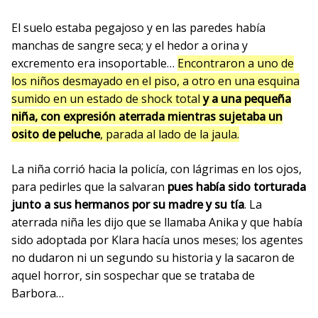
El suelo estaba pegajoso y en las paredes había
manchas de sangre seca; y el hedor a orina y
excremento era insoportable…
Encontraron a uno de
los niños desmayado en el piso, a otro en una esquina
sumido en un estado de shock total
y a una pequeña
niña, con expresión aterrada mientras sujetaba un
osito de peluche
,
parada al lado de la jaula.
La niña corrió hacia la policía, con lágrimas en los ojos,
para pedirles que la salvaran
pues había sido torturada
junto a sus hermanos por su madre y su tía
. La
aterrada niña les dijo que se llamaba Anika y que había
sido adoptada por Klara hacía unos meses; los agentes
no dudaron ni un segundo su historia y la sacaron de
aquel horror, sin sospechar que se trataba de
Barbora…