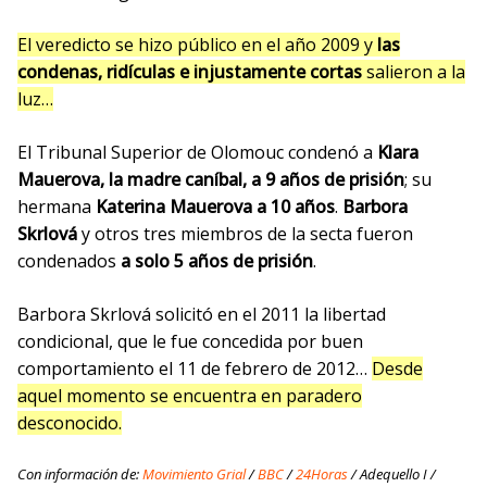
El veredicto se hizo público en el año 2009 y
las
condenas, ridículas e injustamente cortas
salieron a la
luz…
El Tribunal Superior de Olomouc condenó a
Klara
Mauerova, la madre caníbal, a 9 años de prisión
; su
hermana
Katerina Mauerova a 10 años
.
Barbora
Skrlová
y otros tres miembros de la secta fueron
condenados
a solo 5 años de prisión
.
Barbora Skrlová solicitó en el 2011 la libertad
condicional, que le fue concedida por buen
comportamiento el 11 de febrero de 2012…
Desde
aquel momento se encuentra en paradero
desconocido.
Con información de:
Movimiento Grial
/
BBC
/
24Horas
/ Adequello I /