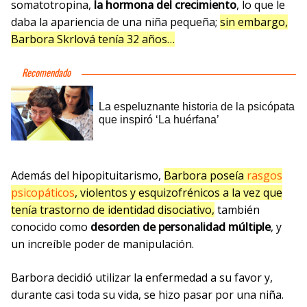
somatotropina,
la hormona del crecimiento
, lo que le
daba la apariencia de una niña pequeña;
sin embargo,
Barbora Skrlová tenía 32 años
…
Además del hipopituitarismo,
Barbora poseía
rasgos
psicopáticos
, violentos y esquizofrénicos a la vez que
tenía trastorno de identidad disociativo
,
también
conocido como
desorden de personalidad múltiple
, y
un increíble poder de manipulación.
Barbora decidió utilizar la enfermedad a su favor y,
durante casi toda su vida, se hizo pasar por una niña.