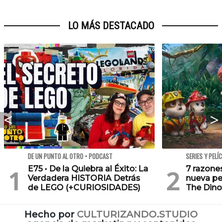
LO MÁS DESTACADO
DE UN PUNTO AL OTRO • PODCAST
SERIES Y PELÍ
E75 • De la Quiebra al Éxito: La
7 razone
Verdadera HISTORIA Detrás
nueva pe
de LEGO (+CURIOSIDADES)
The Dino
Hecho por
CULTURIZANDO.STUDIO