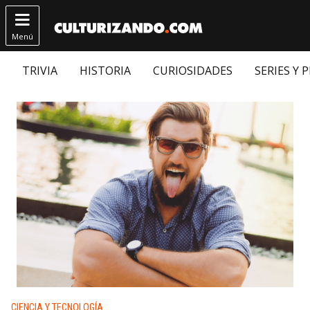

Menú
TRIVIA
HISTORIA
CURIOSIDADES
SERIES Y 
Publicado en:
CIENCIA Y TECNOLOGÍA