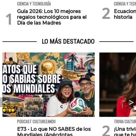
CIENCIA Y TECNOLOGÍA
CIENCIA Y TEC
Guía 2026: Los 10 mejores
Ecuacion
regalos tecnológicos para el
historia
Día de las Madres
LO MÁS DESTACADO
PODCAST CULTURIZANDO
TRIVIA CULTU
E73 • Lo que NO SABES de los
¡Una triv
Mundiales (Anécdotas,
que te h