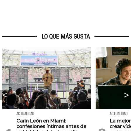
LO QUE MÁS GUSTA
ACTUALIDAD
ACTUALIDAD
Carín León en Miami:
La mejor
confesiones íntimas antes de
crear víd