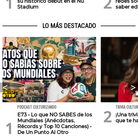
su histórico debut en el Nu
redes soc
Stadium
saber ed
LO MÁS DESTACADO
PODCAST CULTURIZANDO
TRIVIA CULTU
E73 • Lo que NO SABES de los
¡Una triv
Mundiales (Anécdotas,
que te h
Récords y Top 10 Canciones) •
De Un Punto Al Otro