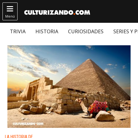

Menú
TRIVIA
HISTORIA
CURIOSIDADES
SERIES Y 
Publicado en:
LA HISTORIA DE