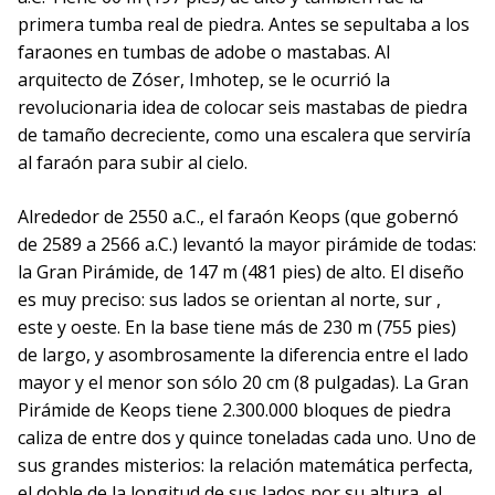
primera tumba real de piedra. Antes se sepultaba a los
faraones en tumbas de adobe o mastabas. Al
arquitecto de Zóser, Imhotep, se le ocurrió la
revolucionaria idea de colocar seis mastabas de piedra
de tamaño decreciente, como una escalera que serviría
al faraón para subir al cielo.
Alrededor de 2550 a.C., el faraón Keops (que gobernó
de 2589 a 2566 a.C.) levantó la mayor pirámide de todas:
la Gran Pirámide, de 147 m (481 pies) de alto. El diseño
es muy preciso: sus lados se orientan al norte, sur ,
este y oeste. En la base tiene más de 230 m (755 pies)
de largo, y asombrosamente la diferencia entre el lado
mayor y el menor son sólo 20 cm (8 pulgadas). La Gran
Pirámide de Keops tiene 2.300.000 bloques de piedra
caliza de entre dos y quince toneladas cada uno. Uno de
sus grandes misterios: la relación matemática perfecta,
el doble de la longitud de sus lados por su altura, el