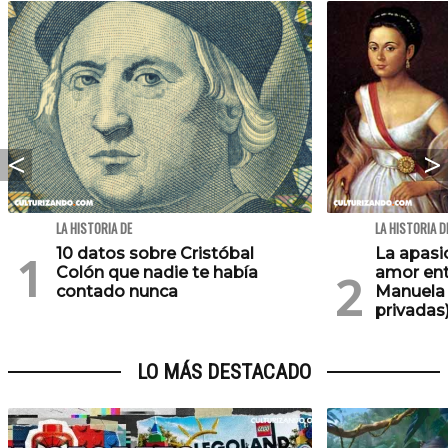
LA HISTORIA DE
LA HISTORIA D
10 datos sobre Cristóbal
La apasi
Colón que nadie te había
amor ent
contado nunca
Manuela 
privadas
LO MÁS DESTACADO